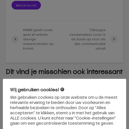
BEKIJK ALLES
KNMI geeft code
Tilburgse
geel af: enkele
zendamateur Louis is
stevige
de back-up voor als
onweersbuien op
alle communicatie
komst
uitvalt
Dit vind je misschien ook interessant
Wij gebruiken cookies! 🍪
REGIO
We gebruiken cookies op onze website om u de meest
Via een zelfrijdende bus
relevante ervaring te bieden door uw voorkeuren en
herhaalde bezoeken te onthouden. Door op "Alles
naar de Efteling? Binnenkort
accepteren" te klikken, stemt u in met het gebruik van
ALLE cookies. U kunt echter naar "Cookie-instellingen"
kan het
gaan om een ​​gecontroleerde toestemming te geven.