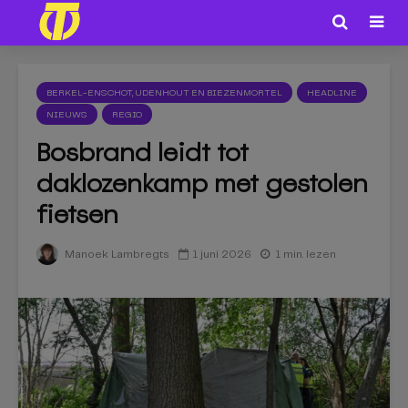
BERKEL-ENSCHOT, UDENHOUT EN BIEZENMORTEL
HEADLINE
NIEUWS
REGIO
Bosbrand leidt tot
daklozenkamp met gestolen
fietsen
1 juni 2026
1 min. lezen
Manoek Lambregts