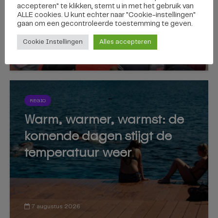
accepteren" te klikken, stemt u in met het gebruik van
ALLE cookies. U kunt echter naar "Cookie-instellingen"
gaan om een ​​gecontroleerde toestemming te geven.
Cookie Instellingen
Alles accepteren
7 augustus 2026
REGIO
Warm, warmer, warmst: de
komende dagen stijgt de
temperatuur weer
7 augustus 2026