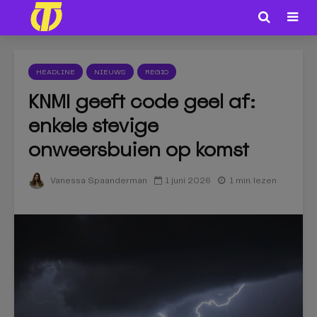
HEADLINE
NIEUWS
REGIO
KNMI geeft code geel af:
enkele stevige
onweersbuien op komst
1 juni 2026
1 min. lezen
Vanessa Spaanderman