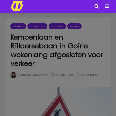
GOIRLE
HEADLINE
NIEUWS
REGIO
Kempenlaan en
Rillaersebaan in Goirle
wekenlang afgesloten voor
verkeer
22 juni 2026
2 min. lezen
Manoek Lambregts