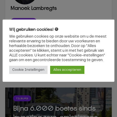
Manoek Lambregts
BEKIJK ALLES
Wij gebruiken cookies! 🍪
We gebruiken cookies op onze website om u de meest
relevante ervaring te bieden door uw voorkeuren en
Warmte houdt aan:
Brand in container
herhaalde bezoeken te onthouden. Door op "Alles
containers heel de
zorgt voor grote
accepteren" te klikken, stemt u in met het gebruik van
week eerder
schade aan schutting
ALLE cookies. U kunt echter naar "Cookie-instellingen"
geleegd
en berging
gaan om een ​​gecontroleerde toestemming te geven.
Cookie Instellingen
Alles accepteren
Dit vind je misschien ook interessant
TILBURG
Bijna 6.000 boetes sinds