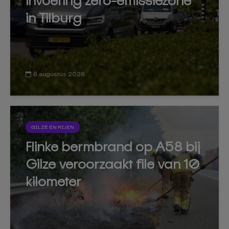
invoering zero-emissiezone
in Tilburg
6 augustus 2026
GILZE EN RIJEN
Flinke bermbrand op A58 bij
Gilze veroorzaakt file van 10
kilometer