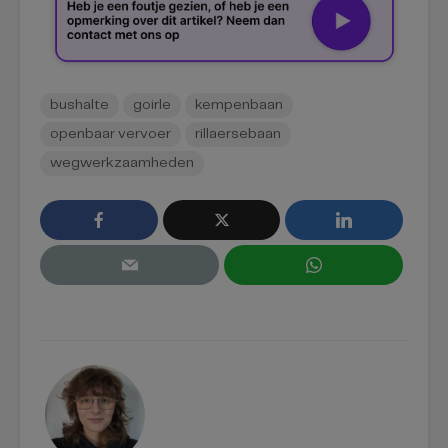
bushalte
goirle
kempenbaan
openbaar vervoer
rillaersebaan
wegwerkzaamheden