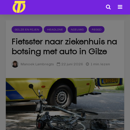
GILZE EN RIJEN
HEADLINE
NIEUWS
REGIO
Fietsster naar ziekenhuis na
botsing met auto in Gilze
22 juni 2026
1 min. lezen
Manoek Lambregts