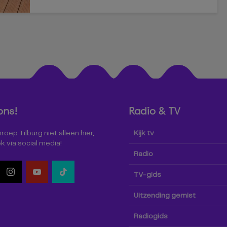
ons!
Radio & TV
oep Tilburg niet alleen hier,
Kijk tv
k via social media!
Radio
TV-gids
Uitzending gemist
Radiogids