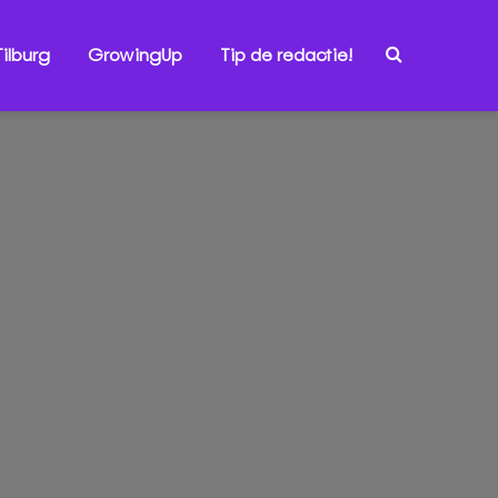
ilburg
GrowingUp
Tip de redactie!