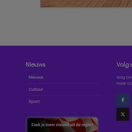
Nieuws
Volg 
Nieuws
Volg Omr
maar oo
Cultuur
Sport