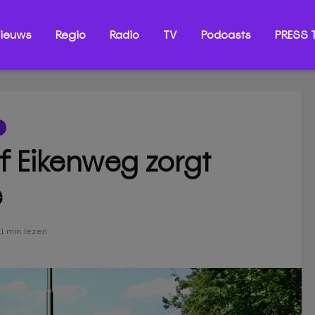
ieuws
Regio
Radio
TV
Podcasts
PRESS T
jf Eikenweg zorgt
e
1 min. lezen