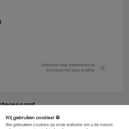
g
Fietsster naar ziekenhuis na
botsing met auto in Gilze
interessant
Wij gebruiken cookies! 🍪
We gebruiken cookies op onze website om u de meest