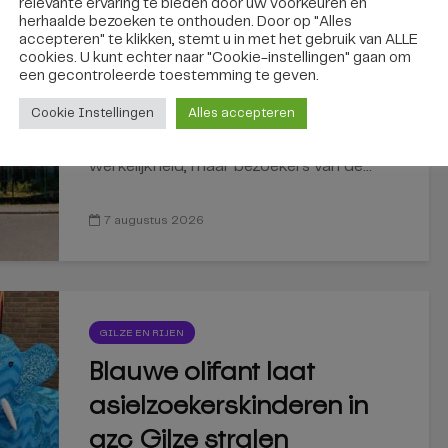
relevante ervaring te bieden door uw voorkeuren en
REGIO
herhaalde bezoeken te onthouden. Door op "Alles
Via een zelfrijdende bus
accepteren" te klikken, stemt u in met het gebruik van ALLE
cookies. U kunt echter naar "Cookie-instellingen" gaan om
naar de Efteling?
een ​​gecontroleerde toestemming te geven.
Binnenkort kan het
Cookie Instellingen
Alles accepteren
Vliegende auto's zijn nog geen
werkelijkheid, maar bezoekers van de...
7 augustus 2026
GILZE EN RIJEN
Blauwe olifant laat
asielzoekerskinderen in
azc Gilze stralen