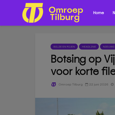
Home
N
GILZE EN RIJEN
HEADLINE
NIEUWS
Botsing op Vi
voor korte fil
22 juni 2026
Omroep Tilburg