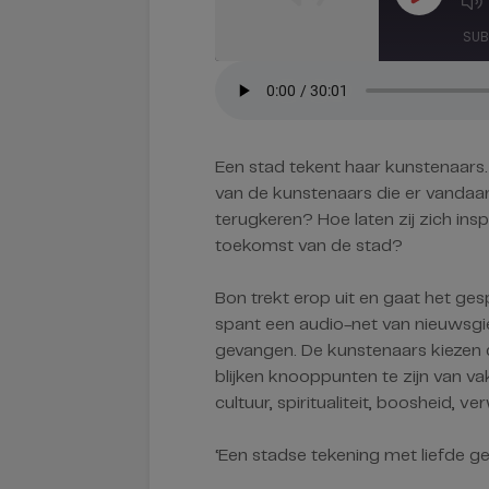
M
Episode
Ep
SUB
DELEN
RSS FEED
LINK
Een stad tekent haar kunstenaars.
EMBED
van de kunstenaars die er vandaa
terugkeren? Hoe laten zij zich ins
toekomst van de stad?
Bon trekt erop uit en gaat het ge
spant een audio-net van nieuwsgi
gevangen. De kunstenaars kiezen 
blijken knooppunten te zijn van vak
cultuur, spiritualiteit, boosheid, 
‘Een stadse tekening met liefde g