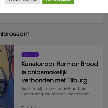
Cookie Instellingen
Alles accepteren
interessant
CULTUUR
Kunstenaar Herman Brood
is onlosmakelijk
verbonden met Tilburg
Rock-'n-rolljunkie Herman Brood koos er
vijfentwintig jaar geleden voor om het...
11 juli 2026