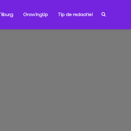
ilburg
GrowingUp
Tip de redactie!