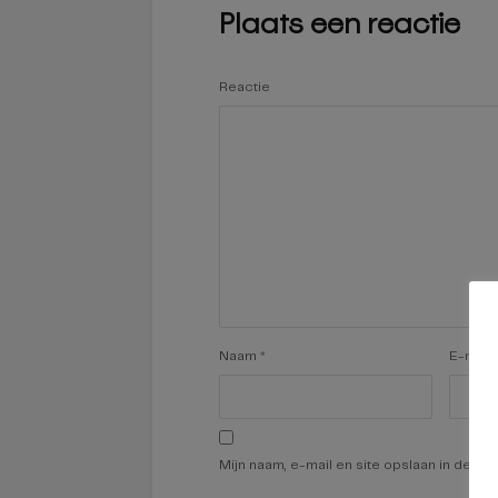
Plaats een reactie
Reactie
Naam
*
E-mail
Mijn naam, e-mail en site opslaan in deze