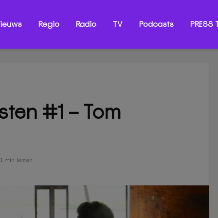
ieuws
Regio
Radio
TV
Podcasts
PRESS T
sten #1 – Tom
1 min. lezen