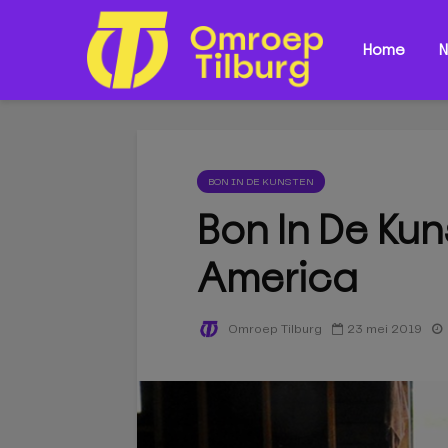
Home
N
BON IN DE KUNSTEN
Bon In De Kun
America
23 mei 2019
Omroep Tilburg