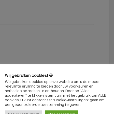
Wij gebruiken cookies! 🍪
*
We gebruiken cookies op onze website om u de meest
Site
relevante ervaring te bieden door uw voorkeuren en
herhaalde bezoeken te onthouden. Door op "Alles
accepteren" te klikken, stemt u in met het gebruik van ALLE
cookies. U kunt echter naar "Cookie-instellingen" gaan om
een ​​gecontroleerde toestemming te geven.
 browser voor de volgende keer wanneer ik een reactie plaats.