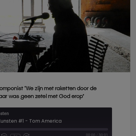
omponist ‘We zijn met raketten door de
ar was geen zetel met God erop’
nsten
Kunsten #1 - Tom America
00:00
/
30:01