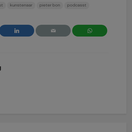
st
kunstenaar
pieter bon
podcasst
g