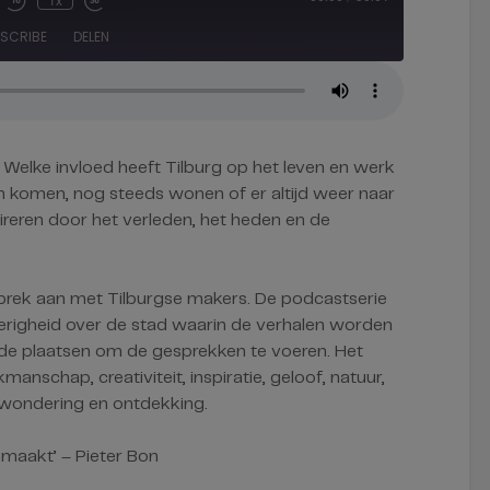
1x
ute/Unmute
Rewind
Fast
isode
10
Forward
SCRIBE
DELEN
Seconds
30
seconds
 Welke invloed heeft Tilburg op het leven en werk
n komen, nog steeds wonen of er altijd weer naar
pireren door het verleden, het heden en de
sprek aan met Tilburgse makers. De podcastserie
erigheid over de stad waarin de verhalen worden
de plaatsen om de gesprekken te voeren. Het
manschap, creativiteit, inspiratie, geloof, natuur,
verwondering en ontdekking.
emaakt’ – Pieter Bon