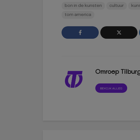
bon in de kunsten
cultuur
kun
tom america
Omroep Tilbur
BEKIJK ALLES