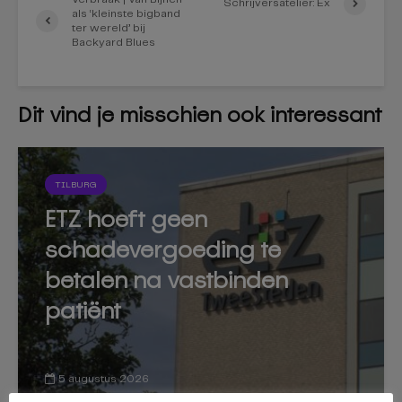
Schrijversatelier: Ex
als ‘kleinste bigband
ter wereld’ bij
Backyard Blues
Dit vind je misschien ook interessant
TILBURG
ETZ hoeft geen
schadevergoeding te
betalen na vastbinden
patiënt
5 augustus 2026