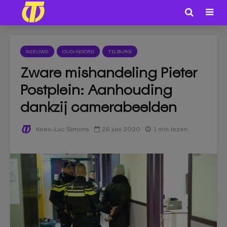
NIEUWS
OUD-NOORD
TILBURG
Zware mishandeling Pieter
Postplein: Aanhouding
dankzij camerabeelden
26 juni 2020
1 min. lezen
Kees-Luc Simons