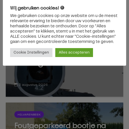
Wij gebruiken cookies! 🍪
We gebruiken cookies op onze website om u de meest
relevante ervaring te bieden door uw voorkeuren en
TILBURG
herhaalde bezoeken te onthouden. Door op "Alles
Kruising Ringbaan-Noord en
accepteren" te klikken, stemt u in met het gebruik van
ALLE cookies. U kunt echter naar "Cookie-instellingen"
Quirijnstoklaan afgesloten,
gaan om een ​​gecontroleerde toestemming te geven.
stoplichten worden
Cookie Instellingen
Alles accepteren
vervangen
5 augustus 2026
HILVARENBEEK
Foutgeparkeerd bootje na