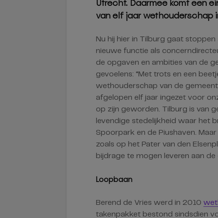
Utrecht. Daarmee komt een eind
van elf jaar wethouderschap in
Nu hij hier in Tilburg gaat stoppen
nieuwe functie als concerndirecteu
de opgaven en ambities van de g
gevoelens: “Met trots en een beetje
wethouderschap van de gemeente T
afgelopen elf jaar ingezet voor o
op zijn geworden. Tilburg is van
levendige stedelijkheid waar het b
Spoorpark en de Piushaven. Maar 
zoals op het Pater van den Elsenp
bijdrage te mogen leveren aan de 
Loopbaan
Berend de Vries werd in 2010
wet
takenpakket bestond sindsdien voo