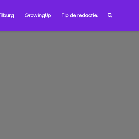
ilburg
GrowingUp
Tip de redactie!