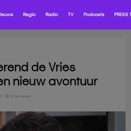
ieuws
Regio
Radio
TV
Podcasts
PRESS T
rend de Vries
en nieuw avontuur
21
2 min. lezen