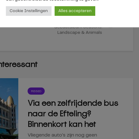
Cookie Instellingen
Alles accepteren
e
Michelle Sweegers neemt je
mee langs de seizoenen op haar
debuutalbum Seasons:
Landscape & Animals
interessant
REGIO
Via een zelfrijdende bus
naar de Efteling?
Binnenkort kan het
Vliegende auto's zijn nog geen