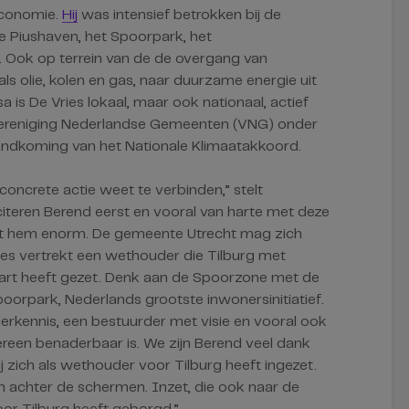
 economie.
Hij
was intensief betrokken bij de
e Piushaven, het Spoorpark, het
 Ook op terrein van de de overgang van
 als olie, kolen en gas, naar duurzame energie uit
 is De Vries lokaal, maar ook nationaal, actief
ereniging Nederlandse Gemeenten (VNG) onder
andkoming van het Nationale Klimaatakkoord.
concrete actie weet te verbinden,” stelt
iteren Berend eerst en vooral van harte met deze
 het hem enorm. De gemeente Utrecht mag zich
ries vertrekt een wethouder die Tilburg met
art heeft gezet. Denk aan de Spoorzone met de
oorpark, Nederlands grootste inwonersinitiatief.
kennis, een bestuurder met visie en vooral ook
reen benaderbaar is. We zijn Berend veel dank
ij zich als wethouder voor Tilburg heeft ingezet.
en achter de schermen. Inzet, die ook naar de