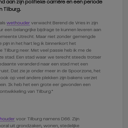
 aan zijn politieke carrière en een periode
 Tilburg.
 als
wethouder
verwacht Berend de Vries in zijn
r een belangrijke bijdrage te kunnen leveren aan
emeente Utrecht. Maar niet zonder gemengde
 pijn in het hart leg ik binnenkort het
ilburg neer. Met veel passie heb ik me de
nze stad. Een stad waar we terecht steeds trotser
 gedaante veranderd naar een stad met een
ruist. Dat zie je onder meer in de Spoorzone, het
ook op veel andere plekken zijn bakens verzet
lein. Ik heb het een grote eer gevonden een
ontwikkeling van Tilburg.”
houder
voor Tilburg namens D66. Zijn
ral uit grondzaken, wonen, stedelijke