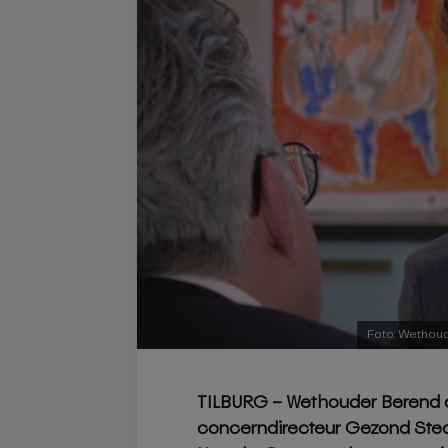
Foto: Wethou
TILBURG – Wethouder Berend d
concerndirecteur Gezond Sted