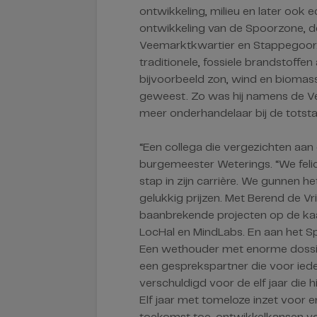
ontwikkeling, milieu en later ook
ontwikkeling van de Spoorzone, d
Veemarktkwartier en Stappegoor.
traditionele, fossiele brandstoffen
bijvoorbeeld zon, wind en biomassa
geweest. Zo was hij namens de V
meer onderhandelaar bij de totst
“Een collega die vergezichten aan 
burgemeester Weterings. “We felic
stap in zijn carrière. We gunnen
gelukkig prijzen. Met Berend de V
baanbrekende projecten op de ka
LocHal en MindLabs. En aan het Sp
Een wethouder met enorme dossier
een gesprekspartner die voor iede
verschuldigd voor de elf jaar die h
Elf jaar met tomeloze inzet voor 