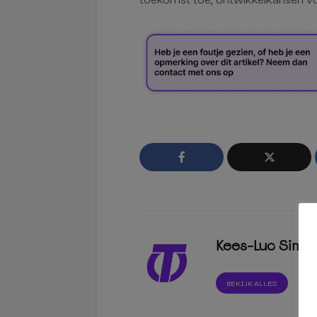
toekomst toe, ontwikkelkansen vo
Kees-Luc Simo
BEKIJK ALLES