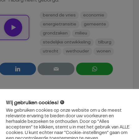
or Tilburg heeft geborgd.”
berend de vries
economie
energietransitie
gemeente
grondzaken
milieu
stedelijke ontwikkeling
tilburg
utrecht
wethouder
wonen
Wij gebruiken cookies! 🍪
ns
We gebruiken cookies op onze website om u de meest
relevante ervaring te bieden door uw voorkeuren en
herhaalde bezoeken te onthouden. Door op "Alles
accepteren" te klikken, stemt u in met het gebruik van ALLE
cookies. U kunt echter naar "Cookie-instellingen" gaan om
een ​​gecontroleerde toestemming te geven.