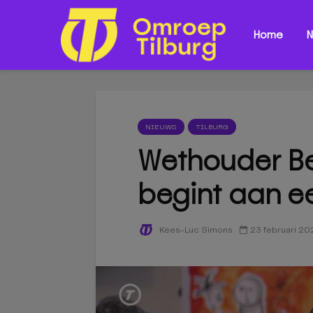
Home
N
NIEUWS
TILBURG
Wethouder Be
begint aan e
23 februari 20
Kees-Luc Simons