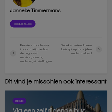
Janneke Timmermans
BEKIJK ALLES
Eerste schoolweek
Dronken vriendinnen
in coronatijd achter
betrapt op het rijden
de rug, veel
onder invloed
maatregelen bij
onderwijsinstellingen
Dit vind je misschien ook interessant
REGIO
Via een zelfrijdende bus