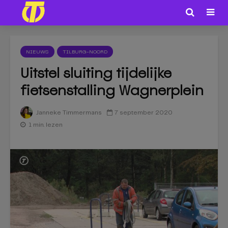
NIEUWS
TILBURG-NOORD
Uitstel sluiting tijdelijke
fietsenstalling Wagnerplein
7 september 2020
Janneke Timmermans
1 min. lezen