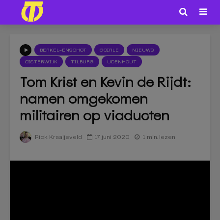
BERKEL-ENSCHOT
GOIRLE
NIEUWS
OISTERWIJK
TILBURG
UDENHOUT
Tom Krist en Kevin de Rijdt:
namen omgekomen
militairen op viaducten
17 juni 2020
1 min. lezen
Rick Kraaijeveld