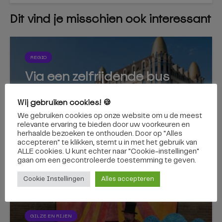
Dit vind je misschien ook interessant
REGIO
Via een zelfrijdende bus
naar de Efteling? Binnenkort
Wij gebruiken cookies! 🍪
kan het
We gebruiken cookies op onze website om u de meest
relevante ervaring te bieden door uw voorkeuren en
herhaalde bezoeken te onthouden. Door op "Alles
accepteren" te klikken, stemt u in met het gebruik van
ALLE cookies. U kunt echter naar "Cookie-instellingen"
gaan om een ​​gecontroleerde toestemming te geven.
7 augustus 2026
Cookie Instellingen
Alles accepteren
GILZE EN RIJEN