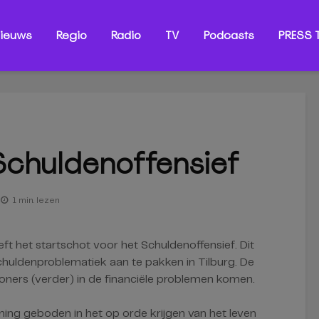
ieuws
Regio
Radio
TV
Podcasts
PRESS T
 Schuldenoffensief
1 min. lezen
ft het startschot voor het Schuldenoffensief. Dit
huldenproblematiek aan te pakken in Tilburg. De
ers (verder) in de financiële problemen komen.
ning geboden in het op orde krijgen van het leven