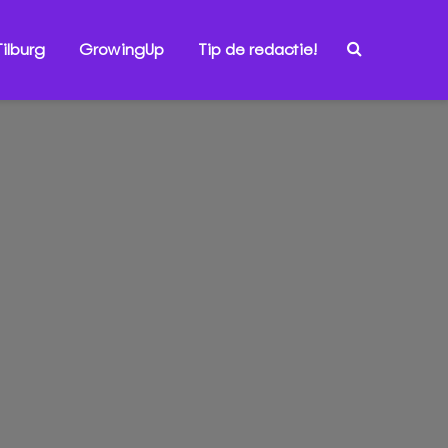
ilburg
GrowingUp
Tip de redactie!