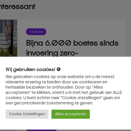
interessant
TILBURG
Bijna 6.000 boetes sinds
invoering zero-
emissiezone in Tilburg
Wij gebruiken cookies! 🍪
Sinds de invoering van de zero-
We gebruiken cookies op onze website om u de meest
emissiezone zijn in Tilburg 5.914 boetes...
relevante ervaring te bieden door uw voorkeuren en
herhaalde bezoeken te onthouden. Door op "Alles
accepteren" te klikken, stemt u in met het gebruik van ALLE
6 augustus 2026
cookies. U kunt echter naar "Cookie-instellingen" gaan om
een ​​gecontroleerde toestemming te geven.
Cookie Instellingen
Alles accepteren
GILZE EN RIJEN