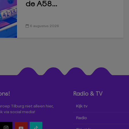
de A58...
6 augustus 2026
ons!
Radio & TV
oep Tilburg niet alleen hier,
Kijk tv
k via social media!
Radio