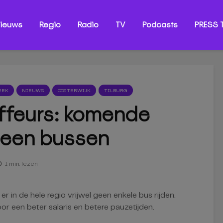
ieuws
Regio
Radio
TV
Podcasts
PRESS T
EEK
NIEUWS
OISTERWIJK
TILBURG
ffeurs: komende
een bussen
1 min. lezen
in de hele regio vrijwel geen enkele bus rijden.
r een beter salaris en betere pauzetijden.