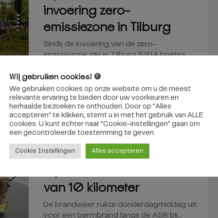
invoering zero-
emissiezone in Tilburg
Sinds de invoering van de zero-
emissiezone zijn in Tilburg 5.914 boetes...
Wij gebruiken cookies! 🍪
6 augustus 2026
We gebruiken cookies op onze website om u de meest
relevante ervaring te bieden door uw voorkeuren en
herhaalde bezoeken te onthouden. Door op "Alles
accepteren" te klikken, stemt u in met het gebruik van ALLE
cookies. U kunt echter naar "Cookie-instellingen" gaan om
een ​​gecontroleerde toestemming te geven.
GILZE EN RIJEN
Flinke bermbrand op A58
Cookie Instellingen
Alles accepteren
bij Gilze veroorzaakt file
van 10 kilometer
De brandweer rukte donderdagmiddag uit
voor een bermbrand langs de A58 bij...