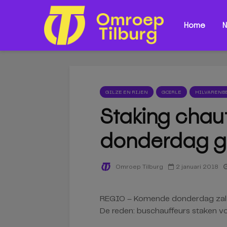
Home
N
GILZE EN RIJEN
GOIRLE
HILVARENB
Staking chau
donderdag g
2 januari 2018
Omroep Tilburg
REGIO – Komende donderdag zal er 
De reden: buschauffeurs staken voo