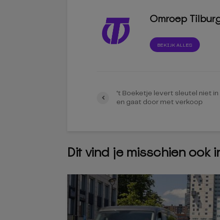
Omroep Tilbur
BEKIJK ALLES
‘t Boeketje levert sleutel niet in
en gaat door met verkoop
Dit vind je misschien ook 