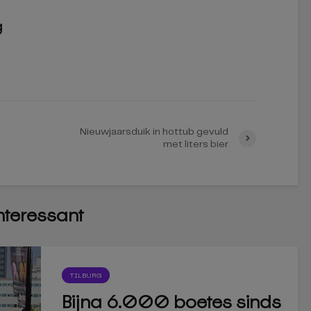
g
Nieuwjaarsduik in hottub gevuld
met liters bier
interessant
TILBURG
Bijna 6.000 boetes sinds