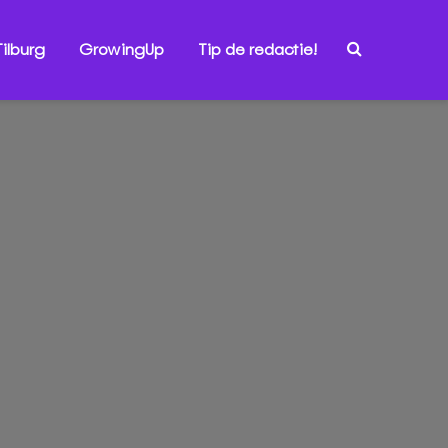
ilburg
GrowingUp
Tip de redactie!