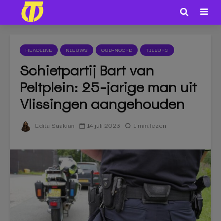
HEADLINE
NIEUWS
OUD-NOORD
TILBURG
Schietpartij Bart van
Peltplein: 25-jarige man uit
Vlissingen aangehouden
14 juli 2023
1 min. lezen
Edita Saakian