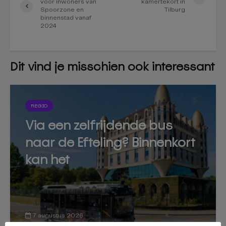
voor inwoners van
kamertekort in
Spoorzone en
Tilburg
binnenstad vanaf
2024
Dit vind je misschien ook interessant
REGIO
Via een zelfrijdende bus
naar de Efteling? Binnenkort
kan het
7 augustus 2026