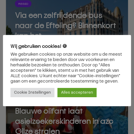
REGIO
Via een zelfrijdende bus
naar de Efteling? Binnenkort
kan het
Wij gebruiken cookies! 🍪
We gebruiken cookies op onze website om u de meest
relevante ervaring te bieden door uw voorkeuren en
herhaalde bezoeken te onthouden. Door op "Alles
7 augustus 2026
accepteren" te klikken, stemt u in met het gebruik van
ALLE cookies. U kunt echter naar "Cookie-instellingen"
gaan om een ​​gecontroleerde toestemming te geven.
Cookie Instellingen
Alles accepteren
GILZE EN RIJEN
Blauwe olifant laat
asielzoekerskinderen in azc
Gilze stralen