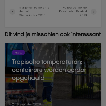
Marije van Pamelen is
Volledige line-up
de Junior
Draaimolen Festival
Stadsdichter 2018
2018
Dit vind je misschien ook interessant
REGIO
Tropische temperaturen:
containers worden eerder
opgehaald
10 augustus 2026