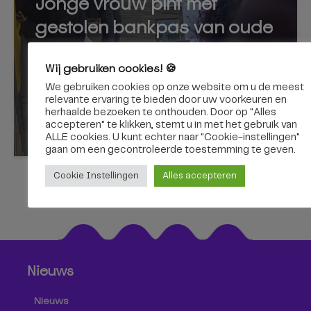
Jonge vrouw pint met
gestolen bankpas van oude
dame
Wij gebruiken cookies! 🍪
We gebruiken cookies op onze website om u de meest
relevante ervaring te bieden door uw voorkeuren en
herhaalde bezoeken te onthouden. Door op "Alles
accepteren" te klikken, stemt u in met het gebruik van
10 augustus 2026
ALLE cookies. U kunt echter naar "Cookie-instellingen"
gaan om een ​​gecontroleerde toestemming te geven.
Cookie Instellingen
Alles accepteren
Nieuws
Nieuws