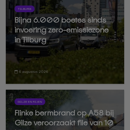
TILBURG
Bijna 6.000 boetes sinds
invoering zero-emissiezone
in Tilburg
6 augustus 2026
GILZE EN RIJEN
Flinke bermbrand op A58 bij
Gilze veroorzaakt file van 10