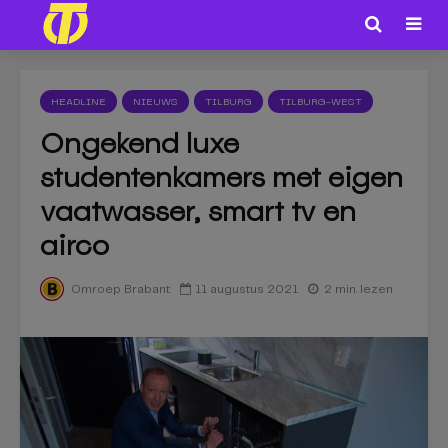
HEADLINE
NIEUWS
TILBURG
TILBURG-WEST
Ongekend luxe
studentenkamers met eigen
vaatwasser, smart tv en
airco
11 augustus 2021
2 min. lezen
Omroep Brabant