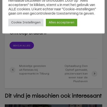
herhaalde bezoeken te onthouden. Door op "Alles
accepteren" te klikken, stemt u in met het gebruik van
ALLE cookies. U kunt echter naar "Cookie-instellingen"
gaan om een ​​gecontroleerde toestemming te geven.
Cookie Instellingen
Alles accepteren
Omroep Brabant
BEKIJK ALLES
Mobieltje gestolen
Ophaalburg Den
uit fietstas bij
Ophef gemaakt,
supermarkt in Tilburg
pleziervaart kan
weer naar de
Piushaven
Dit vind je misschien ook interessant