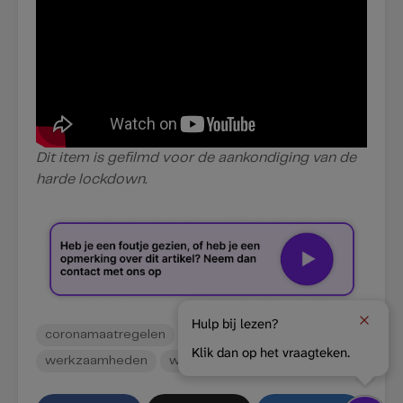
Dit item is gefilmd voor de aankondiging van de
harde lockdown.
Hulp bij lezen?
coronamaatregelen
herinrichting
lockdown
Klik dan op het vraagteken.
werkzaamheden
winkeliers
winkelstraten