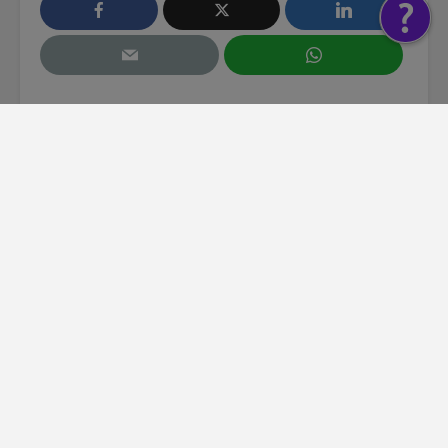
Collin Beijk
BEKIJK ALLES
Rijbewijs ingenomen
Besluit verbreding
bij alcoholcontrole
A58 tussen Tilburg-
Breda uitgesteld