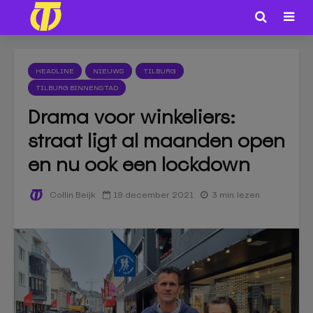
HEADLINE
NIEUWS
TILBURG
TILBURG BINNENSTAD
Drama voor winkeliers:
straat ligt al maanden open
en nu ook een lockdown
19 december 2021
3 min. lezen
Collin Beijk