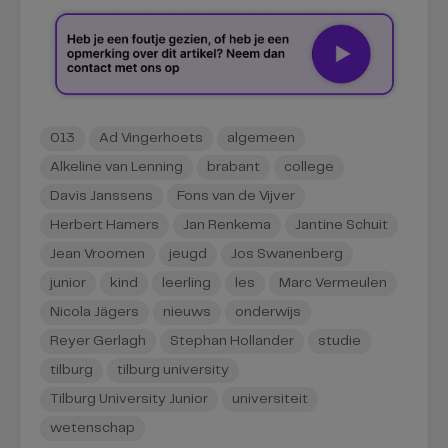
013
Ad Vingerhoets
algemeen
Alkeline van Lenning
brabant
college
Davis Janssens
Fons van de Vijver
Herbert Hamers
Jan Renkema
Jantine Schuit
Jean Vroomen
jeugd
Jos Swanenberg
junior
kind
leerling
les
Marc Vermeulen
Nicola Jägers
nieuws
onderwijs
Reyer Gerlagh
Stephan Hollander
studie
tilburg
tilburg university
Tilburg University Junior
universiteit
wetenschap