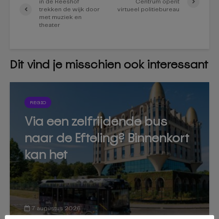
in de Reeshof
Centrum opent
trekken de wijk door
virtueel politiebureau
met muziek en
theater
Dit vind je misschien ook interessant
REGIO
Via een zelfrijdende bus
naar de Efteling? Binnenkort
kan het
7 augustus 2026