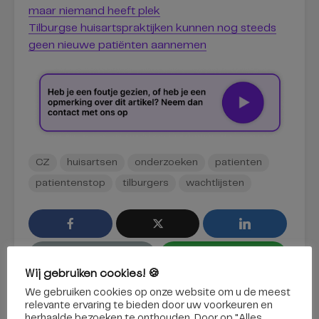
maar niemand heeft plek
Tilburgse huisartspraktijken kunnen nog steeds
geen nieuwe patiënten aannemen
CZ
huisartsen
onderzoeken
patienten
patientenstop
tilburgers
wachtlijsten
Wij gebruiken cookies! 🍪
We gebruiken cookies op onze website om u de meest
relevante ervaring te bieden door uw voorkeuren en
herhaalde bezoeken te onthouden. Door op "Alles