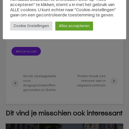
accepteren" te klikken, stemt u in met het gebruik van
ALLE cookies. U kunt echter naar "Cookie-instellingen"
gaan om een ​​gecontroleerde toestemming te geven.
Cookie Instellingen
Alles accepteren
Edita Saakian
BEKIJK ALLES
Grote opslagplaats
Politie houdt zes
voor
mensen aan in
drugsgrondstoffen
uitgaanscentrum
gevonden in Goirle
Dit vind je misschien ook interessant