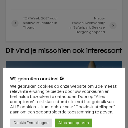
TOP Week 2017 voor
Nieuw
nieuwe studenten in
zeeleeuwenverblijf
Tilburg
in Safaripark Beekse
Bergen geopend
Dit vind je misschien ook interessant
REGIO
Wij gebruiken cookies! 🍪
Via een zelfrijdende bus
We gebruiken cookies op onze website om u de meest
naar de Efteling? Binnenkort
relevante ervaring te bieden door uw voorkeuren en
herhaalde bezoeken te onthouden. Door op "Alles
kan het
accepteren" te klikken, stemt u in met het gebruik van
ALLE cookies. U kunt echter naar "Cookie-instellingen"
gaan om een ​​gecontroleerde toestemming te geven.
Cookie Instellingen
Alles accepteren