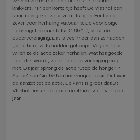
winnen waren met het spel ‘raad het aantal
knikkers’. “In een korte tijd heeft De Vlashof een
actie neergezet waar ze trots op is. Eentje die
zeker voor herhaling vatbaar is. De voorlopige
opbrengst is maar liefst € 650,-“, aldus de
oudervereniging. Dat is veel meer dan ze hadden
gedacht of zelfs hadden gehoopt. Volgend jaar
willen ze de actie zeker herhalen. Wat het goede
doel dan wordt, weet de oudervereniging nog
niet. Dit jaar sprong de actie “Stop de honger in
Sudan” van Giro555 in het voorjaar eruit. Dat was
de aanzet tot de actie. De kans is groot dat De
Vlashof een ander goed doel kiest voor volgend
jaar.