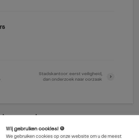
rs
Stadskantoor: eerst veiligheid,
e
dan onderzoek naar oorzaak
interessant
Wij gebruiken cookies! 🍪
We gebruiken cookies op onze website om u de meest