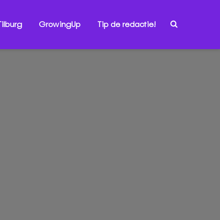
ilburg
GrowingUp
Tip de redactie!