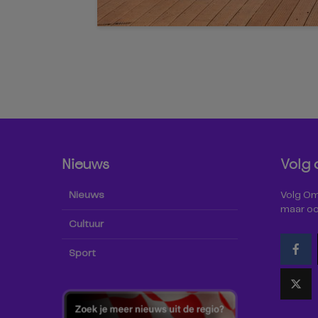
Nieuws
Volg 
Nieuws
Volg Omr
maar oo
Cultuur
Sport