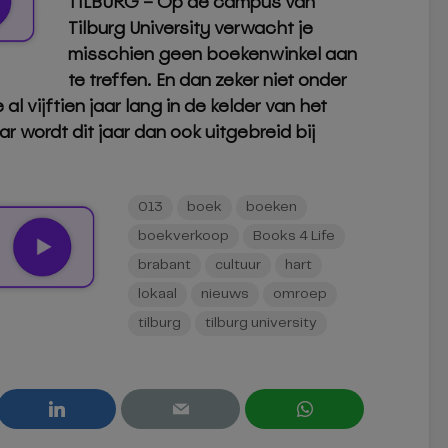
TILBURG – Op de campus van
Tilburg University verwacht je
misschien geen boekenwinkel aan
te treffen. En dan zeker niet onder
al vijftien jaar lang in de kelder van het
ordt dit jaar dan ook uitgebreid bij
013
boek
boeken
boekverkoop
Books 4 Life
brabant
cultuur
hart
lokaal
nieuws
omroep
tilburg
tilburg university