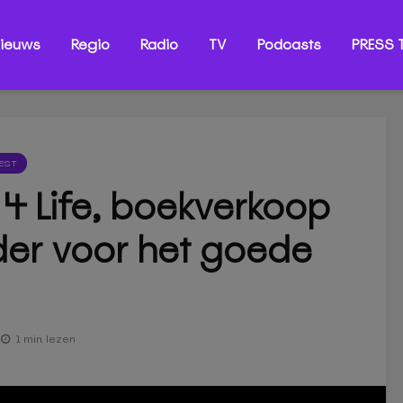
ieuws
Regio
Radio
TV
Podcasts
PRESS T
EST
 4 Life, boekverkoop
der voor het goede
1 min. lezen