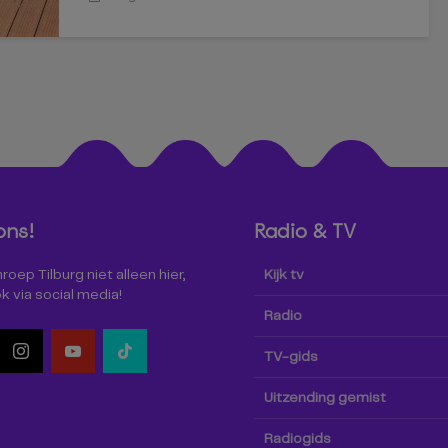
ons!
Radio & TV
oep Tilburg niet alleen hier,
Kijk tv
k via social media!
Radio
TV-gids
Uitzending gemist
Radiogids