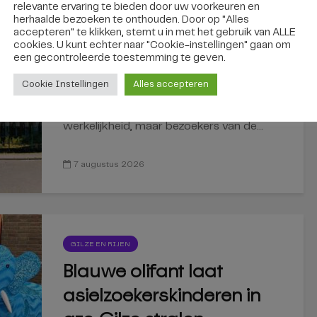
relevante ervaring te bieden door uw voorkeuren en
REGIO
herhaalde bezoeken te onthouden. Door op "Alles
Via een zelfrijdende bus
accepteren" te klikken, stemt u in met het gebruik van ALLE
cookies. U kunt echter naar "Cookie-instellingen" gaan om
naar de Efteling?
een ​​gecontroleerde toestemming te geven.
Binnenkort kan het
Cookie Instellingen
Alles accepteren
Vliegende auto's zijn nog geen
werkelijkheid, maar bezoekers van de...
7 augustus 2026
GILZE EN RIJEN
Blauwe olifant laat
asielzoekerskinderen in