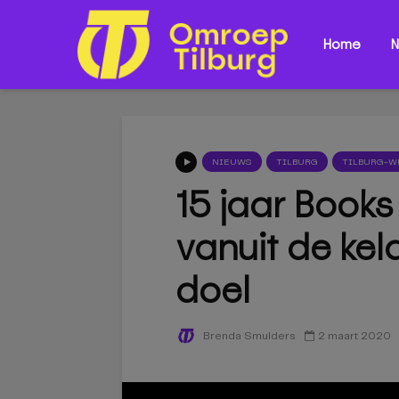
Home
N
NIEUWS
TILBURG
TILBURG-W
15 jaar Books
vanuit de kel
doel
2 maart 2020
Brenda Smulders