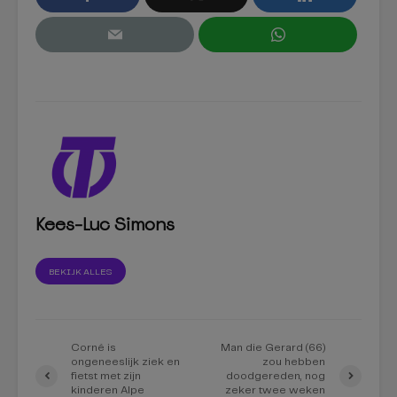
Kees-Luc Simons
BEKIJK ALLES
Corné is
Man die Gerard (66)
ongeneeslijk ziek en
zou hebben
fietst met zijn
doodgereden, nog
kinderen Alpe
zeker twee weken