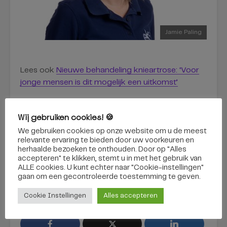
Jamie Paling
Lees ook
Nieuwe behandeling knieartrose: ‘Voor
jonge mensen is dit mogelijk een uitkomst’
Wij gebruiken cookies! 🍪
We gebruiken cookies op onze website om u de meest
relevante ervaring te bieden door uw voorkeuren en
herhaalde bezoeken te onthouden. Door op "Alles
accepteren" te klikken, stemt u in met het gebruik van
baas
elisabeth-tweesteden ziekenhuis
etz
ALLE cookies. U kunt echter naar "Cookie-instellingen"
gaan om een ​​gecontroleerde toestemming te geven.
knie
knieprothese
nieuwe knie
revalidatie
ziekenhuizen
zorg
Cookie Instellingen
Alles accepteren