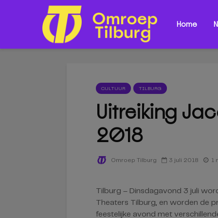
Home
N
CULTUUR
TILBURG
Uitreiking Ja
2018
3 juli 2018
1 
Omroep Tilburg
Tilburg – Dinsdagavond 3 juli wor
Theaters Tilburg, en worden de 
feestelijke avond met verschillen