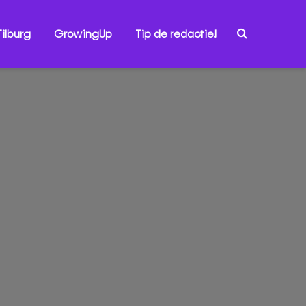
ilburg
GrowingUp
Tip de redactie!