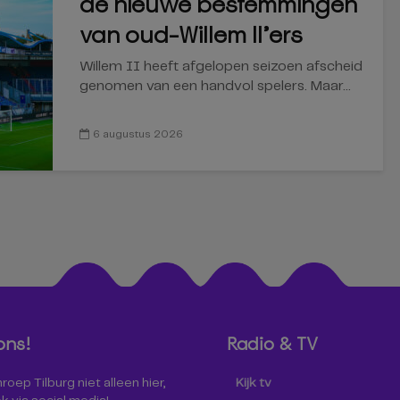
de nieuwe bestemmingen
van oud-Willem II’ers
Willem II heeft afgelopen seizoen afscheid
genomen van een handvol spelers. Maar...
6 augustus 2026
ons!
Radio & TV
oep Tilburg niet alleen hier,
Kijk tv