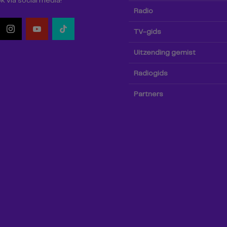
k via social media!
Radio
TV-gids
Uitzending gemist
Radiogids
Partners