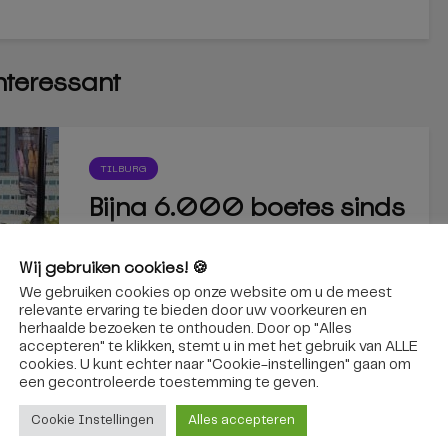
interessant
TILBURG
Bijna 6.000 boetes sinds
invoering zero-
Wij gebruiken cookies! 🍪
emissiezone in Tilburg
We gebruiken cookies op onze website om u de meest
Sinds de invoering van de zero-
relevante ervaring te bieden door uw voorkeuren en
herhaalde bezoeken te onthouden. Door op "Alles
emissiezone zijn in Tilburg 5.914 boetes...
accepteren" te klikken, stemt u in met het gebruik van ALLE
cookies. U kunt echter naar "Cookie-instellingen" gaan om
een ​​gecontroleerde toestemming te geven.
6 augustus 2026
Cookie Instellingen
Alles accepteren