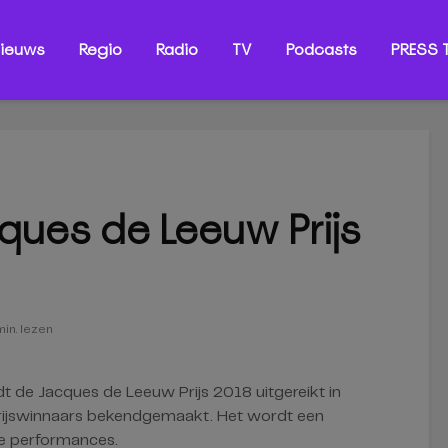
ieuws
Regio
Radio
TV
Podcasts
PRESS T
cques de Leeuw Prijs
min. lezen
dt de Jacques de Leeuw Prijs 2018 uitgereikt in
prijswinnaars bekendgemaakt. Het wordt een
de performances.