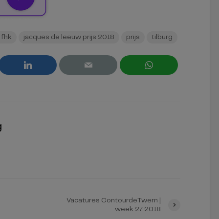
 fhk
jacques de leeuw prijs 2018
prijs
tilburg
g
Vacatures ContourdeTwern |
week 27 2018