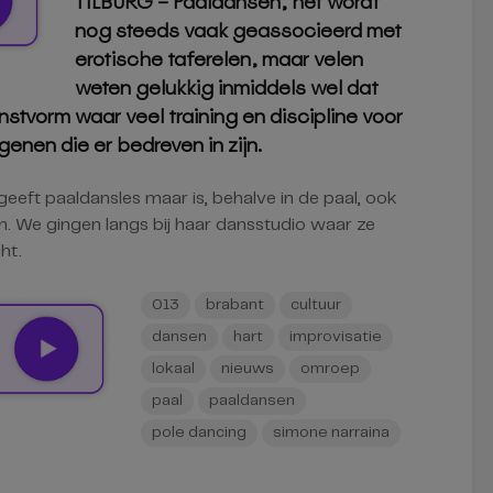
TILBURG – Paaldansen, het wordt
nog steeds vaak geassocieerd met
erotische taferelen, maar velen
weten gelukkig inmiddels wel dat
unstvorm waar veel training en discipline voor
genen die er bedreven in zijn.
eeft paaldansles maar is, behalve in de paal, ook
. We gingen langs bij haar dansstudio waar ze
ht.
013
brabant
cultuur
dansen
hart
improvisatie
lokaal
nieuws
omroep
paal
paaldansen
pole dancing
simone narraina