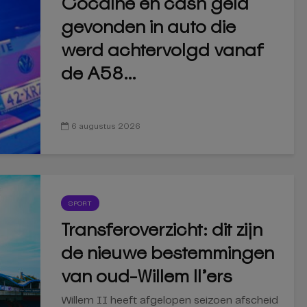
Cocaïne en cash geld
gevonden in auto die
werd achtervolgd vanaf
de A58...
6 augustus 2026
SPORT
Transferoverzicht: dit zijn
de nieuwe bestemmingen
van oud-Willem II’ers
Willem II heeft afgelopen seizoen afscheid