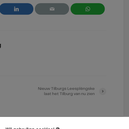
g
Nieuw Tilburgs Leesplèngske
laat het Tilburg van nu zien
interessant