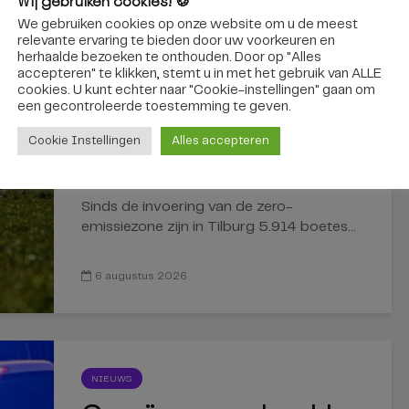
Wij gebruiken cookies! 🍪
We gebruiken cookies op onze website om u de meest
relevante ervaring te bieden door uw voorkeuren en
herhaalde bezoeken te onthouden. Door op "Alles
accepteren" te klikken, stemt u in met het gebruik van ALLE
TILBURG
cookies. U kunt echter naar "Cookie-instellingen" gaan om
Bijna 6.000 boetes sinds
een ​​gecontroleerde toestemming te geven.
invoering zero-
Cookie Instellingen
Alles accepteren
emissiezone in Tilburg
Sinds de invoering van de zero-
emissiezone zijn in Tilburg 5.914 boetes...
6 augustus 2026
NIEUWS