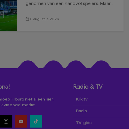
genomen van een handvol spelers. Maar...
6 augustus 2026
ons!
Radio & TV
oep Tilburg niet alleen hier,
Kijk tv
k via social media!
Radio
TV-gids