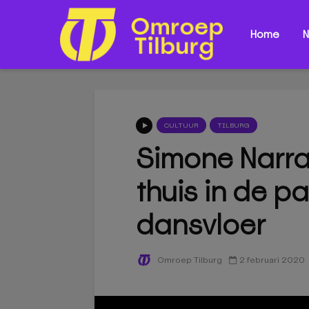
Home
N
CULTUUR
TILBURG
Simone Narrai
thuis in de p
dansvloer
2 februari 2020
Omroep Tilburg