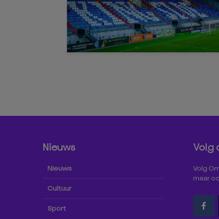
Nieuws
Volg 
Nieuws
Volg Omr
maar oo
Cultuur
Sport