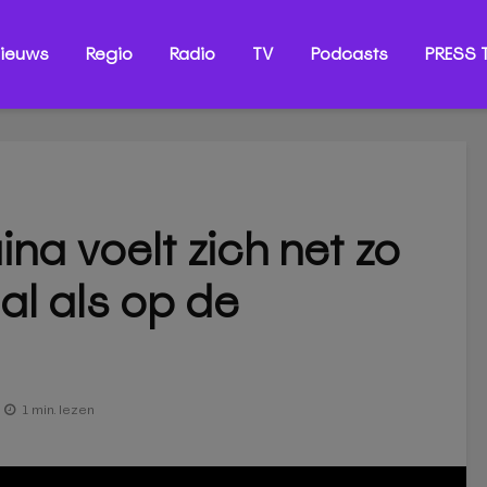
ieuws
Regio
Radio
TV
Podcasts
PRESS T
na voelt zich net zo
aal als op de
1 min. lezen