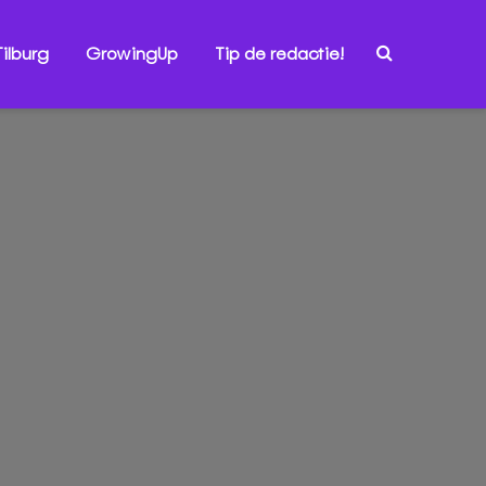
ilburg
GrowingUp
Tip de redactie!