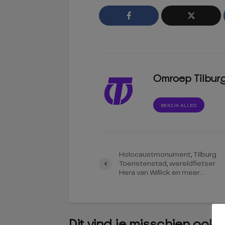
Omroep Tilbur
BEKIJK ALLES
Holocaustmonument, Tilburg
Toeristenstad, wereldfietser
Hera van Willick en meer…
Dit vind je misschien ook 