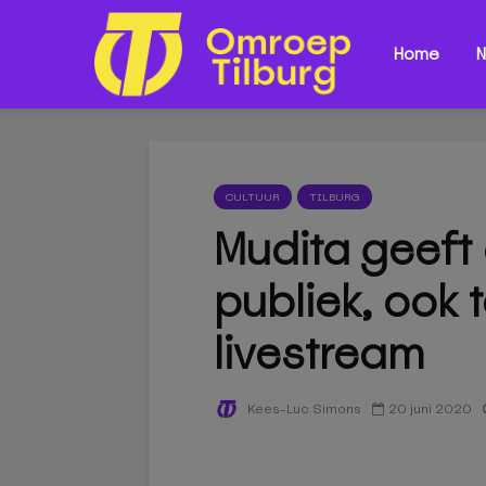
Home
N
CULTUUR
TILBURG
Mudita geeft
publiek, ook 
livestream
20 juni 2020
Kees-Luc Simons