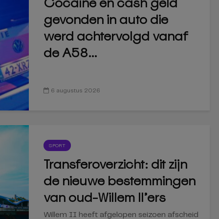
Cocaïne en cash geld
gevonden in auto die
werd achtervolgd vanaf
de A58...
6 augustus 2026
SPORT
Transferoverzicht: dit zijn
de nieuwe bestemmingen
van oud-Willem II’ers
Willem II heeft afgelopen seizoen afscheid