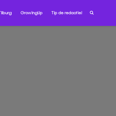
ilburg
GrowingUp
Tip de redactie!