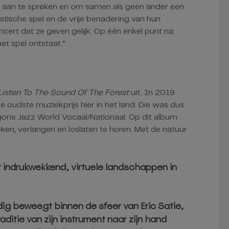
k aan te spreken en om samen als geen ander een
istische spel en de vrije benadering van hun
cert dat ze geven gelijk. Op één enkel punt na:
et spel ontstaat.”
Listen To The Sound Of The Forest
uit. In 2019
 oudste muziekprijs hier in het land. Die was dus
egorie Jazz World Vocaal/Nationaal. Op dit album
eken, verlangen en loslaten te horen. Met de natuur
it indrukwekkend, virtuele landschappen in
ndig beweegt binnen de sfeer van Eric Satie,
aditie van zijn instrument naar zijn hand