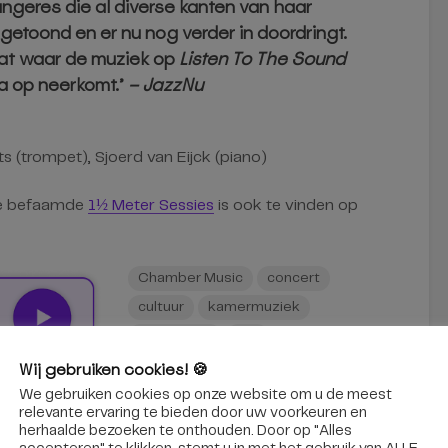
angeres die al diverse kanten van haar
etoond en er nu nog verder in doordringt.
at waar de muziek op
Listen To The Sound
a op neerkomt.’
– JazzNu
 (trompet), Sjoerd van Eijck (piano)
de befaamde
1½ Meter Sessies
is ook te vinden op
Chamber Music
concert
cultuur
kamermuziek
koen smits
live
modern creative
Mudita
Wij gebruiken cookies! 🍪
muziek
paradox
We gebruiken cookies op onze website om u de meest
relevante ervaring te bieden door uw voorkeuren en
stream
tilburg
herhaalde bezoeken te onthouden. Door op "Alles