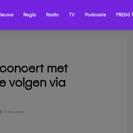
ieuws
Regio
Radio
TV
Podcasts
PRESS T
 concert met
te volgen via
2 min. lezen