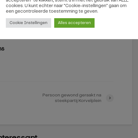
accepteren" te klikken, stemt u in met het gebruik van ALLE
cookies. U kunt echter naar "Cookie-instellingen" gaan om
een ​​gecontroleerde toestemming te geven.
Cookie Instellingen
Alles accepteren
ns
Persoon gewond geraakt na
steekpartij Korvelplein
interessant