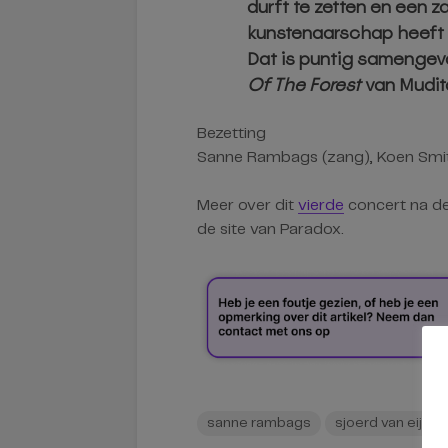
durft te zetten en een z
kunstenaarschap heeft g
Dat is puntig samengev
Of The Forest
van Mudit
Bezetting
Sanne Rambags (zang), Koen Smits
Meer over dit
vierde
concert na 
de site van Paradox.
sanne rambags
sjoerd van eijck