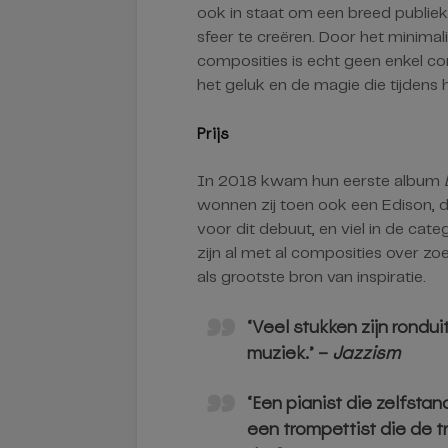
ook in staat om een breed publie
sfeer te creëren. Door het minimal
composities is echt geen enkel con
het geluk en de magie die tijdens h
Prijs
In 2018 kwam hun eerste album
wonnen zij toen ook een Edison, de
voor dit debuut, en viel in de cat
zijn al met al composities over zo
als grootste bron van inspiratie.
‘Veel stukken zijn rondu
muziek.’ –
Jazzism
‘Een pianist die zelfsta
een trompettist die de tr