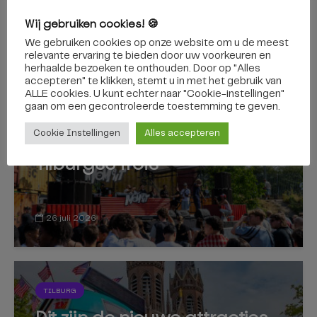
Wij gebruiken cookies! 🍪
We gebruiken cookies op onze website om u de meest
relevante ervaring te bieden door uw voorkeuren en
CULTUUR
herhaalde bezoeken te onthouden. Door op "Alles
accepteren" te klikken, stemt u in met het gebruik van
Het Moment viert
ALLE cookies. U kunt echter naar "Cookie-instellingen"
gaan om een ​​gecontroleerde toestemming te geven.
Nederlandstalige hiphop
met veerkracht, nostalgie en
Cookie Instellingen
Alles accepteren
Tilburgse trots
26 juli 2026
TILBURG