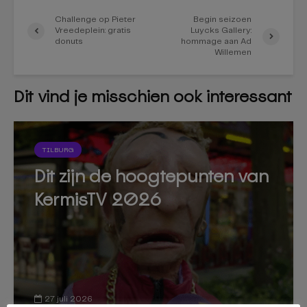
Challenge op Pieter
Begin seizoen
Vreedeplein: gratis
Luycks Gallery:
donuts
hommage aan Ad
Willemen
Dit vind je misschien ook interessant
TILBURG
Dit zijn de hoogtepunten van
KermisTV 2026
27 juli 2026