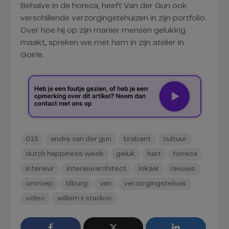
Behalve in de horeca, heeft Van der Gun ook
verschillende verzorgingstehuizen in zijn portfolio.
Over hoe hij op zijn manier mensen gelukkig
maakt, spreken we met hem in zijn atelier in
Goirle.
013
andre van der gun
brabant
cultuur
dutch happiness week
geluk
hart
horeca
interieur
interieurarchitect
lokaal
nieuws
omroep
tilburg
van
verzorgingstehuis
video
willem ii stadion