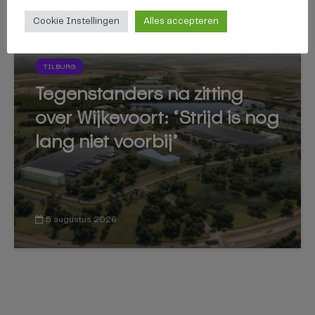
Cookie Instellingen
Alles accepteren
TILBURG
Tegenstanders na zitting
over Wijkevoort: ‘Strijd is nog
lang niet voorbij’
5 augustus 2026