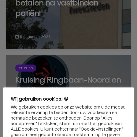
betalen na vastbinden
patiënt
5 augustus 2026
TILBURG
Kruising Ringbaan-Noord en
Quirijnstoklaan afgesloten,
stoplichten worden
Wij gebruiken cookies! 🍪
We gebruiken cookies op onze website om u de meest
vervangen
relevante ervaring te bieden door uw voorkeuren en
herhaalde bezoeken te onthouden. Door op "Alles
accepteren" te klikken, stemt u in met het gebruik van
ALLE cookies. U kunt echter naar "Cookie-instellingen"
gaan om een ​​gecontroleerde toestemming te geven.
5 augustus 2026