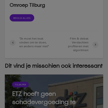
Omroep Tilburg
BEKIJK ALLES
“Ik moet het leuk
Film & debat:
vinden om te doen,
Verdachten
en anders maar niet”
profileren met
algoritmen
Dit vind je misschien ook interessant
TILBURG
ETZ hoeft geen
schadevergoeding te