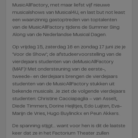
MusicAllFactory, met maar liefst vijf nieuwe
musicalshows van Musical4U, en last but not least
een waanzinnig gastoptreden van toptalenten
van de MusicAllFactory tijdens de Summer Sing
Along van de Nederlandse Musical Dagen.
Op vrijdag 15, zaterdag 16 en zondag 17 juni zie je
‘Voor de Show’; de afstudeervoorstelling van de
vierdejaars studenten van deMusicAllFactory
(MAF)! Met ondersteuning van de eerste-,
tweede- en derdejaars brengen de vierdejaars
studenten van de MusicAllFactory stukken uit
bekende musicals. Je ziet de volgende vierdejaars
studenten: Christine Cacciapaglia – van Asselt,
Diede Timmers, Dorine Heijltjes, Edo Luijten, Eva-
Marijn de Vries, Hugo Buylinckx en Peun Akkers.
De spanning stijgt… want voor hen is dit de laatste
keer dat ze in het Factorium Theater zullen