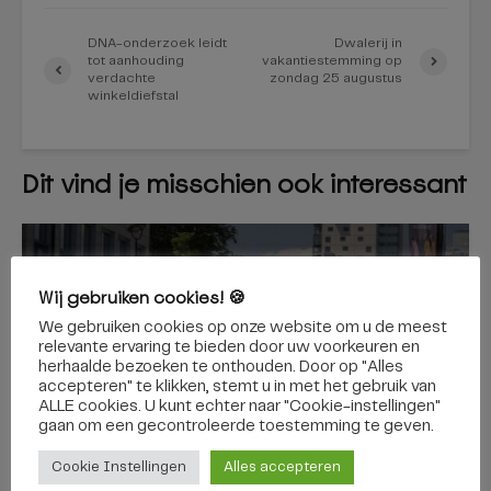
DNA-onderzoek leidt
Dwalerij in
tot aanhouding
vakantiestemming op
verdachte
zondag 25 augustus
winkeldiefstal
Dit vind je misschien ook interessant
TILBURG
Wij gebruiken cookies! 🍪
Bijna 6.000 boetes sinds
We gebruiken cookies op onze website om u de meest
invoering zero-emissiezone
relevante ervaring te bieden door uw voorkeuren en
herhaalde bezoeken te onthouden. Door op "Alles
in Tilburg
accepteren" te klikken, stemt u in met het gebruik van
ALLE cookies. U kunt echter naar "Cookie-instellingen"
gaan om een ​​gecontroleerde toestemming te geven.
Cookie Instellingen
Alles accepteren