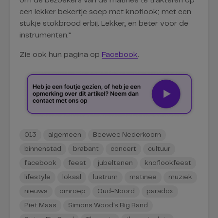
om de bezoekers van de matinee te trakteren op
een lekker bekertje soep met knoflook; met een
stukje stokbrood erbij. Lekker, en beter voor de
instrumenten.”
Zie ook hun pagina op
Facebook
.
013
algemeen
Beewee Nederkoorn
binnenstad
brabant
concert
cultuur
facebook
feest
jubeltenen
knoflookfeest
lifestyle
lokaal
lustrum
matinee
muziek
nieuws
omroep
Oud-Noord
paradox
Piet Maas
Simons Wood's Big Band