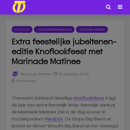
CULTUUR
TILBURG BINNENSTAD
TILBURG-NOORD
Extra feestelijke jubeltenen-
editie Knoflookfeest met
Marinade Matinee
21 augustus 2019
Kees-Luc Simons
2 min. lezen
Theresia’s Stinkend Gezellige
Knoflookfeest
krijgt
dit jaar een extra feestelijk tintje. Namelijk dankzij
de Marinade Matinee. Die is de dag ervoor in
muziekpodium
ParaDox
. De Stripe Big Band uit
Boxtel en Simon Wood’s Big Band uit het Verenigd