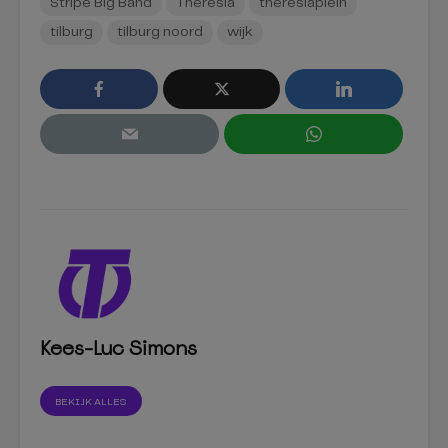
Stripe Big Band
Theresia
theresiaplein
tilburg
tilburg noord
wijk
Kees-Luc Simons
BEKIJK ALLES