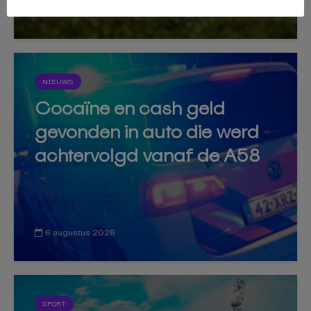
6 augustus 2026
NIEUWS
Cocaïne en cash geld
gevonden in auto die werd
achtervolgd vanaf de A58
6 augustus 2026
SPORT