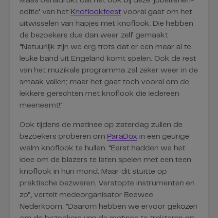
Maas benadrukt dat het ook bij deze ‘jubeltenen-
editie’ van het
Knoflookfeest
vooral gaat om het
uitwisselen van hapjes met knoflook. Die hebben
de bezoekers dus dan weer zelf gemaakt.
“Natuurlijk zijn we erg trots dat er een maar al te
leuke band uit Engeland komt spelen. Ook de rest
van het muzikale programma zal zeker weer in de
smaak vallen; maar het gaat toch vooral om de
lekkere gerechten met knoflook die iedereen
meeneemt!”
Ook tijdens de matinee op zaterdag zullen de
bezoekers proberen om
ParaDox
in een geurige
walm knoflook te hullen. “Eerst hadden we het
idee om de blazers te laten spelen met een teen
knoflook in hun mond. Maar dit stuitte op
praktische bezwaren. Verstopte instrumenten en
zo”, vertelt medeorganisator Beewee
Nederkoorn. “Daarom hebben we ervoor gekozen