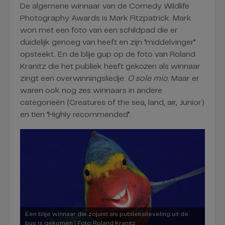
De algemene winnaar van de Comedy Wildlife
Photography Awards is Mark Fitzpatrick. Mark
won met een foto van een schildpad die er
duidelijk genoeg van heeft en zijn
‘
middelvinger
’
opsteekt. En de blije gup op de foto van Roland
Kranitz die het publiek heeft gekozen als winnaar
zingt een overwinningsliedje:
O sole mio
. Maar er
waren ook nog zes winnaars in andere
categorieën (Creatures of the sea, land, air, Junior)
en tien
‘
Highly recommended
’
.
Een blije winnaar die zojuist als publiekslieveling uit de
bus is gekomen | Foto: Roland Kranitz