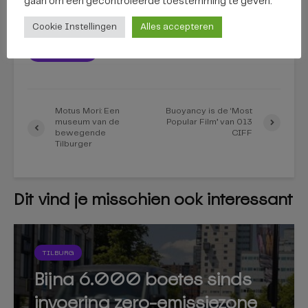
gaan om een ​​gecontroleerde toestemming te geven.
Kees-Luc Simons
Cookie Instellingen
Alles accepteren
BEKIJK ALLES
Motus Mori: Een
Buoyancy is de ‘Most
museum van de
Popular Film’ van 013
bewegende
CIFF
Tilburger
Dit vind je misschien ook interessant
TILBURG
Bijna 6.000 boetes sinds
invoering zero-emissiezone