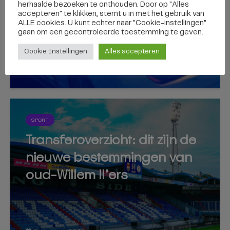
herhaalde bezoeken te onthouden. Door op "Alles
achtervolgd vanaf de A58
accepteren" te klikken, stemt u in met het gebruik van
ALLE cookies. U kunt echter naar "Cookie-instellingen"
gaan om een ​​gecontroleerde toestemming te geven.
Cookie Instellingen
Alles accepteren
6 augustus 2026
SPORT
Transferoverzicht: dit zijn de
nieuwe bestemmingen van
oud-Willem II’ers