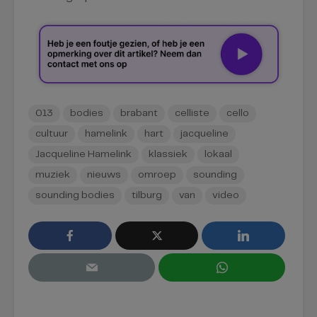
013
bodies
brabant
celliste
cello
cultuur
hamelink
hart
jacqueline
Jacqueline Hamelink
klassiek
lokaal
muziek
nieuws
omroep
sounding
sounding bodies
tilburg
van
video