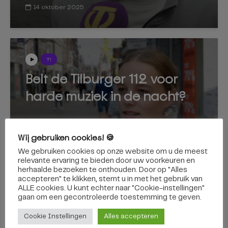
14 oktober 2025
T!
Belt de Tilburger 112 voor
harde muziek in de nacht?
Wij gebruiken cookies! 🍪
We gebruiken cookies op onze website om u de meest
relevante ervaring te bieden door uw voorkeuren en
herhaalde bezoeken te onthouden. Door op "Alles
6 augustus 2025
accepteren" te klikken, stemt u in met het gebruik van
ALLE cookies. U kunt echter naar "Cookie-instellingen"
gaan om een ​​gecontroleerde toestemming te geven.
Cookie Instellingen
Alles accepteren
T!