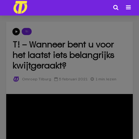
T!
T! – Wanneer bent u voor
het laatst iets belangrijks
kwijtgeraakt?
5 februari 2021
1 min. lezen
Omroep Tilburg