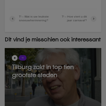
T! – Wat is uw leukste
T! – Hoe viert u dit
sneeuwherinnering?
jaar carnaval?
Dit vind je misschien ook interessant
T!
Tilburg zakt in top tien
grootste steden