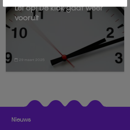
Let op! De klok gaat weer
vooruit
29 maart 2025
Nieuws