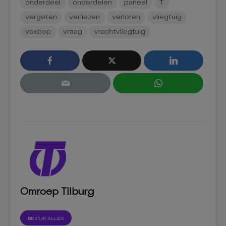
onderdeel
onderdelen
paneel
T
vergeten
verliezen
verloren
vliegtuig
voxpop
vraag
vrachtvliegtuig
Omroep Tilburg
BEKIJK ALLES