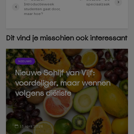
Introductieweek
speciaalzaak
studenten gaat door,
maar hoe?
Dit vind je misschien ook interessant
NIEUWS
Nieuwe Schijf van Vijf:
voordeliger, maar wennen
volgens diëtiste
13 april 2026