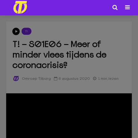
T!
T! – S01E06 – Meer of
minder vlees tijdens de
coronacrisis?
6 augustus 2020
1 min. lezen
Omroep Tilburg