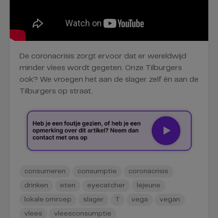
De coronacrisis zorgt ervoor dat er wereldwijd
minder vlees wordt gegeten. Onze Tilburgers
ook? We vroegen het aan de slager zelf én aan de
Tilburgers op straat.
consumeren
consumptie
coronacrisis
drinken
eten
eyecatcher
lejeune
lokale omroep
slager
T
vega
vegan
vlees
vleesconsumptie