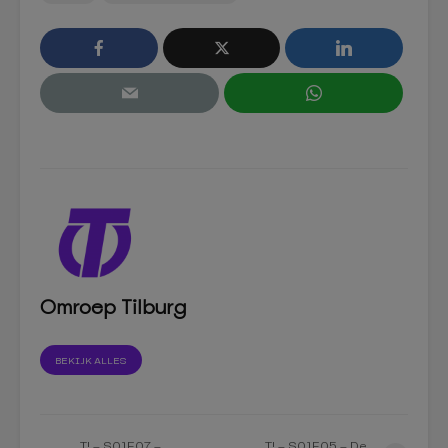
Omroep Tilburg
BEKIJK ALLES
T! – S01E07 –
T! – S01E05 – De