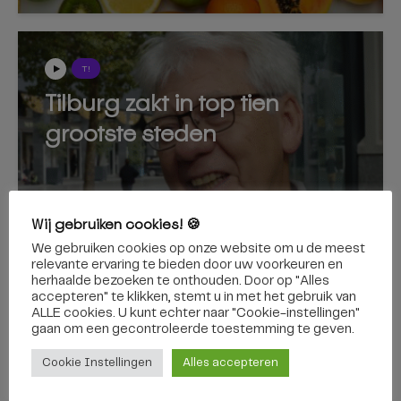
T!
Tilburg zakt in top tien
grootste steden
Wij gebruiken cookies! 🍪
We gebruiken cookies op onze website om u de meest
14 oktober 2025
relevante ervaring te bieden door uw voorkeuren en
herhaalde bezoeken te onthouden. Door op "Alles
accepteren" te klikken, stemt u in met het gebruik van
ALLE cookies. U kunt echter naar "Cookie-instellingen"
gaan om een ​​gecontroleerde toestemming te geven.
T!
Cookie Instellingen
Alles accepteren
Belt de Tilburger 112 voor