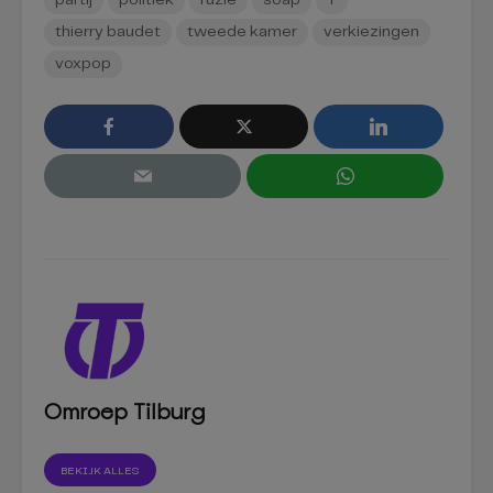
partij
politiek
ruzie
soap
T
thierry baudet
tweede kamer
verkiezingen
voxpop
Omroep Tilburg
BEKIJK ALLES