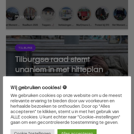
29 juli 2026
TILBURG
Tilburgse raad stemt
unaniem in met hitteplan
voor daklozen
Wij gebruiken cookies! 🍪
We gebruiken cookies op onze website om u de meest
relevante ervaring te bieden door uw voorkeuren en
herhaalde bezoeken te onthouden. Door op "Alles
accepteren" te klikken, stemt u in met het gebruik van
3 juli 2026
ALLE cookies. U kunt echter naar "Cookie-instellingen"
gaan om een ​​gecontroleerde toestemming te geven.
Cookie Instellingen
Alles accepteren