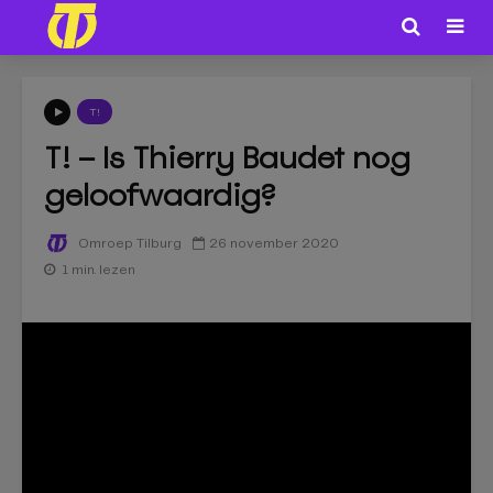
T!
T! – Is Thierry Baudet nog
geloofwaardig?
26 november 2020
Omroep Tilburg
1 min. lezen