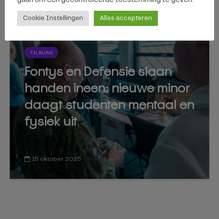
12 februari 2026
Cookie Instellingen
Alles accepteren
TILBURG
Fontys en Defensie slaan
handen ineen: nieuwe minor
daagt studenten mentaal en
fysiek uit
15 oktober 2025