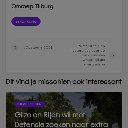
Omroep Tilburg
BEKIJK ALLES
Waterstof | Een
‘t Opstoetje 2021
masterclass over de
toekomst van
waterstof als
energiebron
Dit vind je misschien ook interessant
GILZE EN RIJEN
Gilze en Rijen wil met
Defensie zoeken naar extra