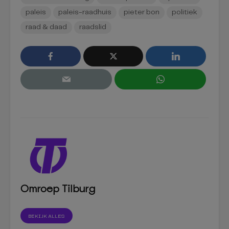
paleis
paleis-raadhuis
pieter bon
politiek
raad & daad
raadslid
Omroep Tilburg
BEKIJK ALLES