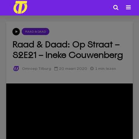
RAAD & DAAD
Raad & Daad: Op Straat –
S2E21 – Ineke Couwenberg
20 maart 2020
1 min. lezen
Omroep Tilburg