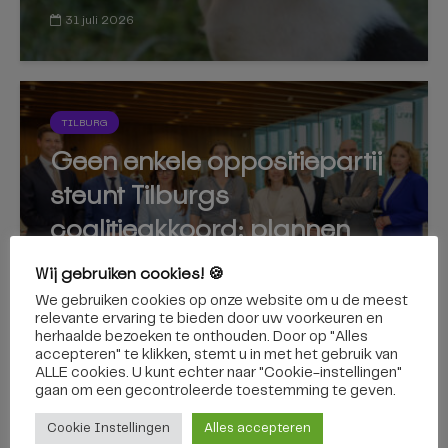
31 juli 2026
TILBURG
Geen enkele oppositiepartij
steunt Tilburgs
coalitieakkoord: plannen
nipt aangenomen
Wij gebruiken cookies! 🍪
We gebruiken cookies op onze website om u de meest
relevante ervaring te bieden door uw voorkeuren en
herhaalde bezoeken te onthouden. Door op "Alles
7 juli 2026
accepteren" te klikken, stemt u in met het gebruik van
ALLE cookies. U kunt echter naar "Cookie-instellingen"
gaan om een ​​gecontroleerde toestemming te geven.
Cookie Instellingen
Alles accepteren
TILBURG