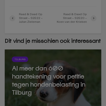
Raad & Daad: Op
Raad & Daad: Op
Straat – S2E22 –
Straat – S2E20 –
Julian Zieleman
Koen van der Krieken
Dit vind je misschien ook interessant
TILBURG
Al meer dan 600
handtekening voor petitie
tegen hondenbelasting in
Tilburg