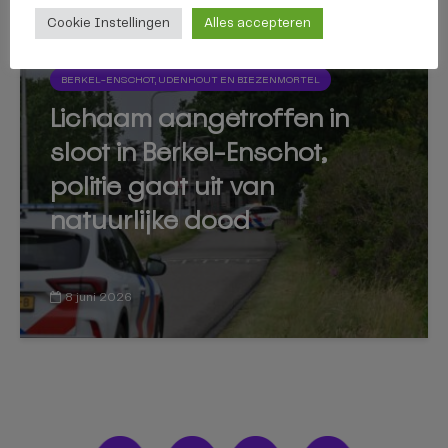
Cookie Instellingen
Alles accepteren
BERKEL-ENSCHOT, UDENHOUT EN BIEZENMORTEL
Lichaam aangetroffen in
sloot in Berkel-Enschot,
politie gaat uit van
natuurlijke dood
8 juni 2026