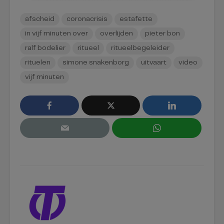
afscheid
coronacrisis
estafette
in vijf minuten over
overlijden
pieter bon
ralf bodelier
ritueel
ritueelbegeleider
rituelen
simone snakenborg
uitvaart
video
vijf minuten