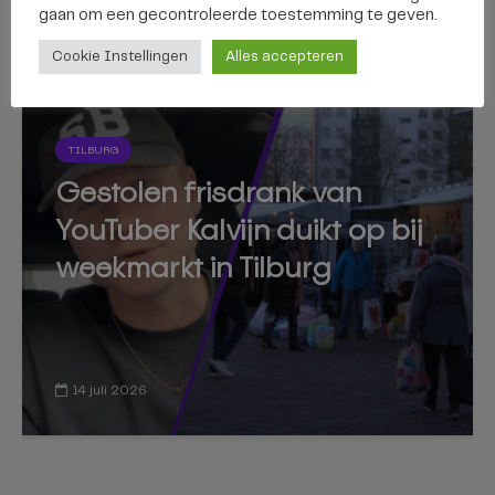
gaan om een ​​gecontroleerde toestemming te geven.
28 juli 2026
Cookie Instellingen
Alles accepteren
TILBURG
Gestolen frisdrank van
YouTuber Kalvijn duikt op bij
weekmarkt in Tilburg
14 juli 2026