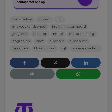
Faida Buhari
forwart
imc
imc weekendschool
in vijf minuten noord
jongeren
minuten
noord
omroep tilburg
opgroeien
pact
t-report
t-reporter
talkshow
tilburg noord
vijf
weekendschool