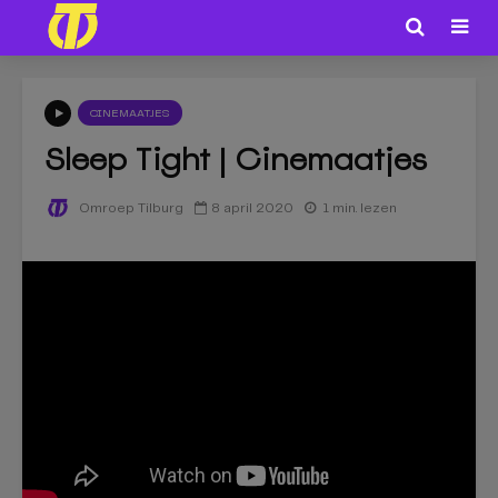
CINEMAATJES
Sleep Tight | Cinemaatjes
8 april 2020
1 min. lezen
Omroep Tilburg