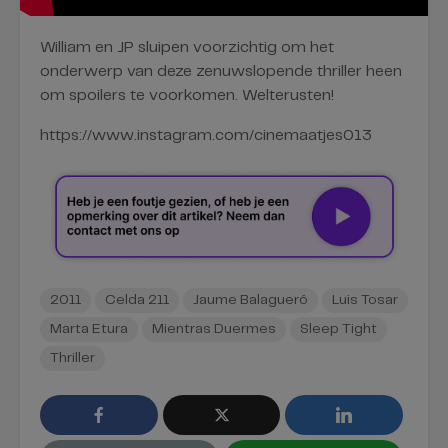
William en JP sluipen voorzichtig om het
onderwerp van deze zenuwslopende thriller heen
om spoilers te voorkomen. Welterusten!
https://www.instagram.com/cinemaatjes013
2011
Celda 211
Jaume Balagueró
Luis Tosar
Marta Etura
Mientras Duermes
Sleep Tight
Thriller