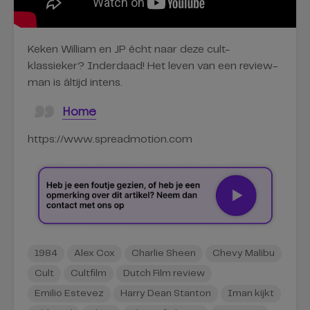
Keken William en JP écht naar deze cult-
klassieker? Inderdaad! Het leven van een review-
man is áltijd intens.
Home
https://www.spreadmotion.com
1984
Alex Cox
Charlie Sheen
Chevy Malibu
Cult
Cultfilm
Dutch Film review
Emilio Estevez
Harry Dean Stanton
Iman kijkt