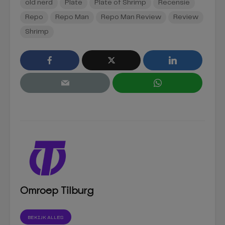
old nerd
Plate
Plate of Shrimp
Recensie
Repo
Repo Man
Repo Man Review
Review
Shrimp
Omroep Tilburg
BEKIJK ALLES