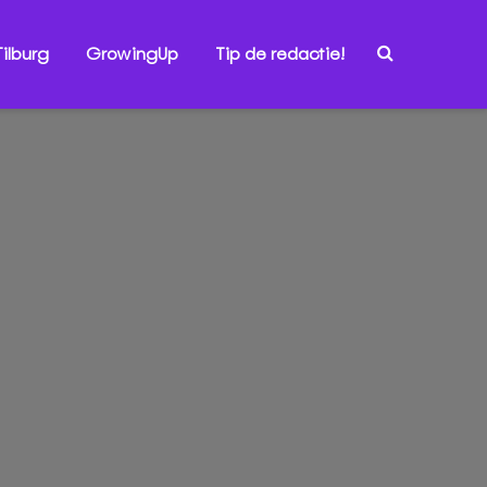
ilburg
GrowingUp
Tip de redactie!