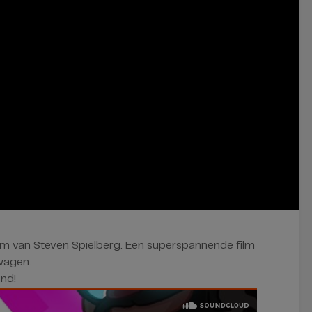
ilm van Steven Spielberg. Een superspannende film
wagen.
nd!