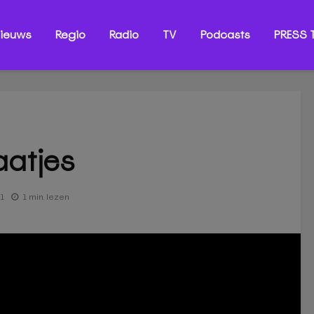
ieuws
Regio
Radio
TV
Podcasts
PRESS T
aatjes
1
1 min. lezen