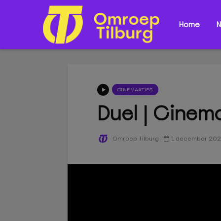
Home
N
CINEMAATJES
Duel | Cinem
1 december 202
Omroep Tilburg