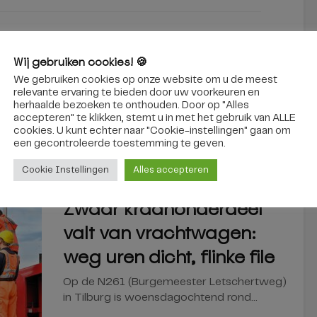
Basket Case | Cinemaatjes
Wij gebruiken cookies! 🍪
We gebruiken cookies op onze website om u de meest
relevante ervaring te bieden door uw voorkeuren en
herhaalde bezoeken te onthouden. Door op "Alles
interessant
accepteren" te klikken, stemt u in met het gebruik van ALLE
cookies. U kunt echter naar "Cookie-instellingen" gaan om
een ​​gecontroleerde toestemming te geven.
Cookie Instellingen
Alles accepteren
TILBURG
Zwaar kraanonderdeel
valt van vrachtwagen:
weg uren dicht, flinke file
Op de N261 (Burgemeester Letschertweg)
in Tilburg is woensdagochtend rond...