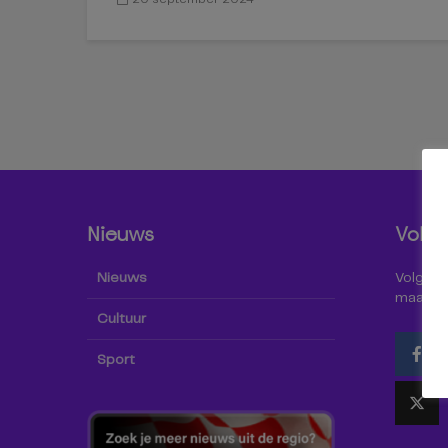
Nieuws
Volg 
Nieuws
Volg Omr
maar oo
Cultuur
Sport