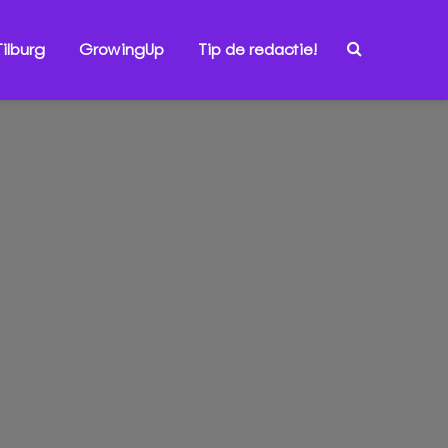
ilburg
GrowingUp
Tip de redactie!