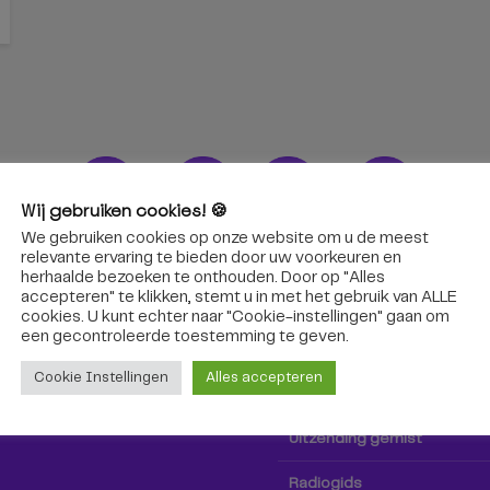
Wij gebruiken cookies! 🍪
We gebruiken cookies op onze website om u de meest
ons!
Radio & TV
relevante ervaring te bieden door uw voorkeuren en
herhaalde bezoeken te onthouden. Door op "Alles
accepteren" te klikken, stemt u in met het gebruik van ALLE
oep Tilburg niet alleen hier,
Kijk tv
cookies. U kunt echter naar "Cookie-instellingen" gaan om
k via social media!
een ​​gecontroleerde toestemming te geven.
Radio
Cookie Instellingen
Alles accepteren
TV-gids
Uitzending gemist
Radiogids