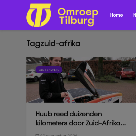
Home
N
Tagzuid-afrika
OISTERWIJK
Huub reed duizenden
kilometers door Zuid-Afrika...
20 september 2024