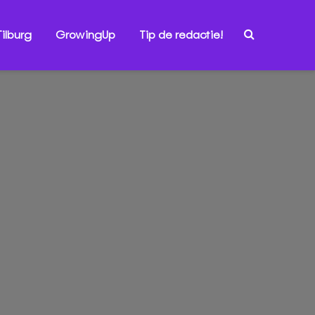
ilburg
GrowingUp
Tip de redactie!