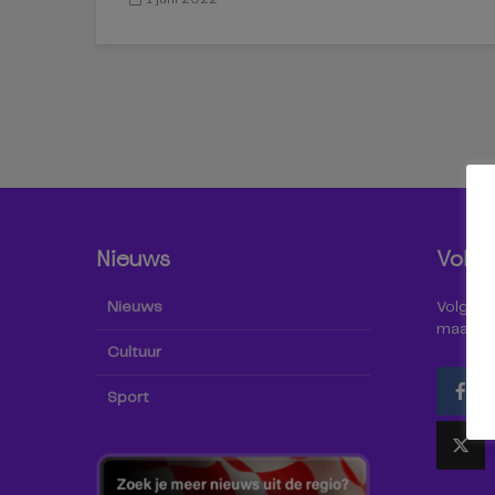
Nieuws
Volg 
Nieuws
Volg Omr
maar oo
Cultuur
Sport