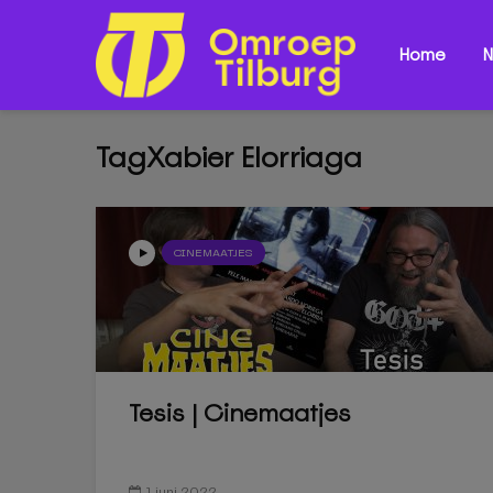
Home
N
TagXabier Elorriaga
CINEMAATJES
Tesis | Cinemaatjes
1 juni 2022