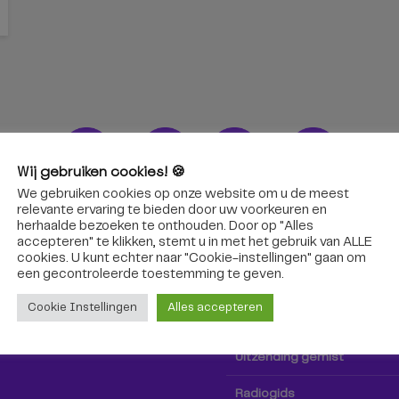
Wij gebruiken cookies! 🍪
We gebruiken cookies op onze website om u de meest
ons!
Radio & TV
relevante ervaring te bieden door uw voorkeuren en
herhaalde bezoeken te onthouden. Door op "Alles
accepteren" te klikken, stemt u in met het gebruik van ALLE
oep Tilburg niet alleen hier,
Kijk tv
cookies. U kunt echter naar "Cookie-instellingen" gaan om
k via social media!
een ​​gecontroleerde toestemming te geven.
Radio
Cookie Instellingen
Alles accepteren
TV-gids
Uitzending gemist
Radiogids