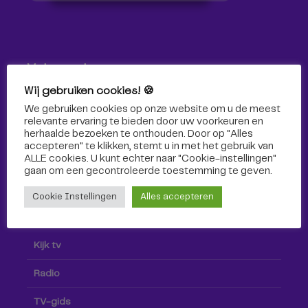
Volg ons!
Wij gebruiken cookies! 🍪
Volg Omroep Tilburg niet alleen hier, maar ook via social
We gebruiken cookies op onze website om u de meest
media!
relevante ervaring te bieden door uw voorkeuren en
herhaalde bezoeken te onthouden. Door op "Alles
accepteren" te klikken, stemt u in met het gebruik van
ALLE cookies. U kunt echter naar "Cookie-instellingen"
gaan om een ​​gecontroleerde toestemming te geven.
Cookie Instellingen
Alles accepteren
Radio & TV
Kijk tv
Radio
TV-gids