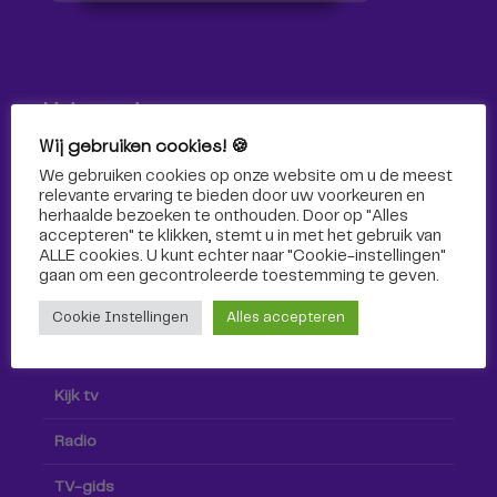
Volg ons!
Wij gebruiken cookies! 🍪
Volg Omroep Tilburg niet alleen hier, maar ook via social
We gebruiken cookies op onze website om u de meest
media!
relevante ervaring te bieden door uw voorkeuren en
herhaalde bezoeken te onthouden. Door op "Alles
accepteren" te klikken, stemt u in met het gebruik van
ALLE cookies. U kunt echter naar "Cookie-instellingen"
gaan om een ​​gecontroleerde toestemming te geven.
Cookie Instellingen
Alles accepteren
Radio & TV
Kijk tv
Radio
TV-gids