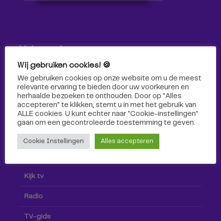
Volg ons!
Wij gebruiken cookies! 🍪
Volg Omroep Tilburg niet alleen hier, maar ook via social
We gebruiken cookies op onze website om u de meest
media!
relevante ervaring te bieden door uw voorkeuren en
herhaalde bezoeken te onthouden. Door op "Alles
accepteren" te klikken, stemt u in met het gebruik van
ALLE cookies. U kunt echter naar "Cookie-instellingen"
gaan om een ​​gecontroleerde toestemming te geven.
Cookie Instellingen
Alles accepteren
Radio & TV
Kijk tv
Radio
TV-gids