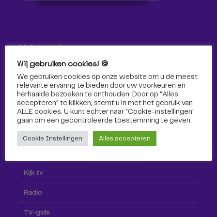
Volg ons!
Wij gebruiken cookies! 🍪
Volg Omroep Tilburg niet alleen hier, maar ook via social
We gebruiken cookies op onze website om u de meest
media!
relevante ervaring te bieden door uw voorkeuren en
herhaalde bezoeken te onthouden. Door op "Alles
accepteren" te klikken, stemt u in met het gebruik van
ALLE cookies. U kunt echter naar "Cookie-instellingen"
gaan om een ​​gecontroleerde toestemming te geven.
Cookie Instellingen
Alles accepteren
Radio & TV
Kijk tv
Radio
TV-gids