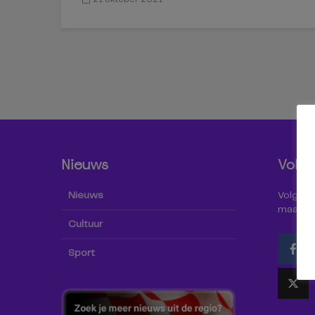
Nieuws
Volg 
Nieuws
Volg Omr
maar oo
Cultuur
Sport