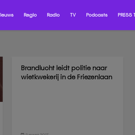
ieuws
Regio
Radio
TV
Podcasts
PRESS T
Brandlucht leidt politie naar
wietkwekerij in de Friezenlaan
2 maart 2017