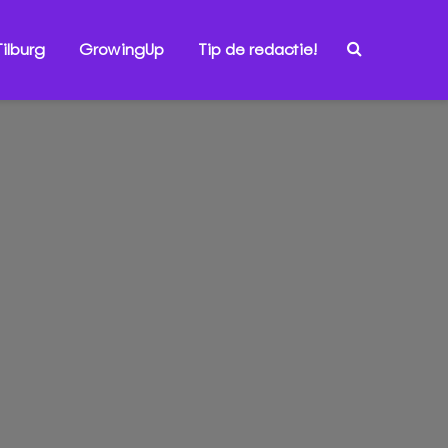
ilburg
GrowingUp
Tip de redactie!