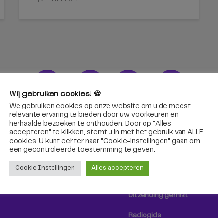
Wij gebruiken cookies! 🍪
We gebruiken cookies op onze website om u de meest
ons!
Radio & TV
relevante ervaring te bieden door uw voorkeuren en
herhaalde bezoeken te onthouden. Door op "Alles
accepteren" te klikken, stemt u in met het gebruik van ALLE
oep Tilburg niet alleen hier,
Kijk tv
cookies. U kunt echter naar "Cookie-instellingen" gaan om
k via social media!
een ​​gecontroleerde toestemming te geven.
Radio
Cookie Instellingen
Alles accepteren
TV-gids
Uitzending gemist
Radiogids