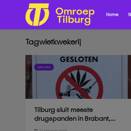
Home
N
Tagwietkwekerij
NIEUWS
Tilburg sluit meeste
drugspanden in Brabant,...
21 oktober 2021