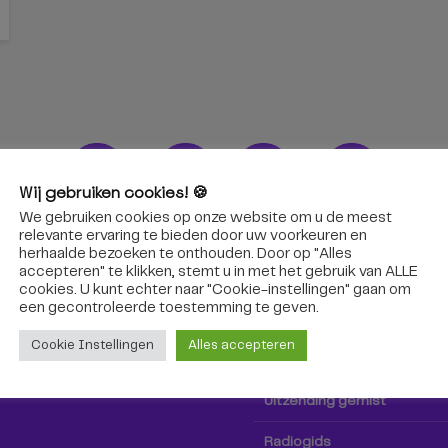
Wij gebruiken cookies! 🍪
We gebruiken cookies op onze website om u de meest
ons!
Radio & TV
relevante ervaring te bieden door uw voorkeuren en
herhaalde bezoeken te onthouden. Door op "Alles
accepteren" te klikken, stemt u in met het gebruik van ALLE
oep Tilburg niet alleen hier,
Kijk tv
cookies. U kunt echter naar "Cookie-instellingen" gaan om
k via social media!
een ​​gecontroleerde toestemming te geven.
Radio
Cookie Instellingen
Alles accepteren
TV-gids
Uitzending gemist
Radiogids