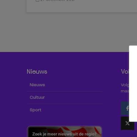
Nieuws
Volg 
Nieuws
Volg Omr
maar oo
Cultuur
Sport